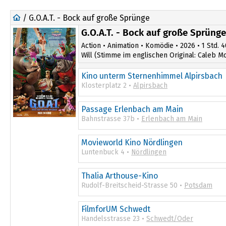
/ G.O.A.T. - Bock auf große Sprünge
G.O.A.T. - Bock auf große Sprünge
Action • Animation • Komödie • 2026 • 1 Std. 4
Will (Stimme im englischen Original: Caleb Mc
Kino unterm Sternenhimmel Alpirsbach
Klosterplatz 2 •
Alpirsbach
Passage Erlenbach am Main
Bahnstrasse 37b •
Erlenbach am Main
15:00
Movieworld Kino Nördlingen
Luntenbuck 4 •
Nördlingen
13:30
Thalia Arthouse-Kino
Rudolf-Breitscheid-Strasse 50 •
Potsdam
10:45
FilmforUM Schwedt
Handelsstrasse 23 •
Schwedt/Oder