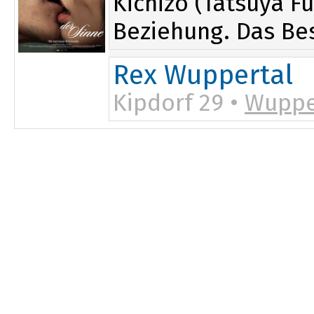
Kichizō (Tatsuya F
Beziehung. Das Bes
Rex Wuppertal
Kipdorf 29 •
Wuppe