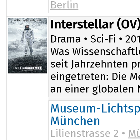
Berlin
20:45
Interstellar (OV
Drama • Sci-Fi • 201
Was Wissenschaftle
seit Jahrzehnten p
eingetreten: Die M
an einer globalen 
Museum-Lichtsp
München
Lilienstrasse 2 •
M