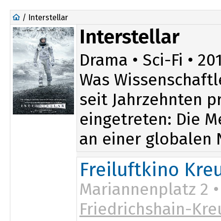
/ Interstellar
Interstellar
Drama • Sci-Fi • 201
Was Wissenschaftle
seit Jahrzehnten p
eingetreten: Die M
an einer globalen 
Freiluftkino Kre
Mariannenplatz 2 •
Friedrichshain-Kre