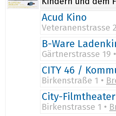
Kindern und dem Fa
Acud Kino
Veteranenstrasse 
B-Ware Ladenki
Gärtnerstrasse 19 
CITY 46 / Kommu
Birkenstraße 1 •
B
17:30
City-Filmtheater
Birkenstrasse 1 •
B