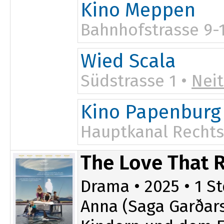
Kino Meppen
Bahnhofstrasse 9-
17:00
Wied Scala
19:30
Südstrasse 1 •
Nei
Kino Papenburg
Hauptkanal Rechts
17:00
The Love That 
19:30
Drama • 2025 • 1 St
Anna (Saga Garðar