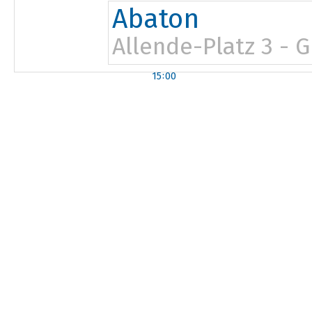
17:30
Abaton
Allende-Platz 3 - 
15:00