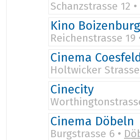
Schanzstrasse 12 •
Kino Boizenbur
Reichenstrasse 19
20:00
Cinema Coesfel
Holtwicker Strasse
Cinecity
Worthingtonstrass
15:30
Cinema Döbeln
Burgstrasse 6 •
Dö