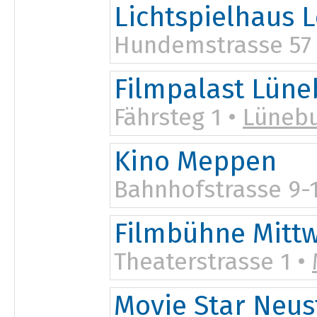
Lichtspielhaus 
Hundemstrasse 57
20:15
Filmpalast Lüne
Fährsteg 1 •
Lüneb
Kino Meppen
Bahnhofstrasse 9-
Filmbühne Mitt
Theaterstrasse 1 •
Movie Star Neust