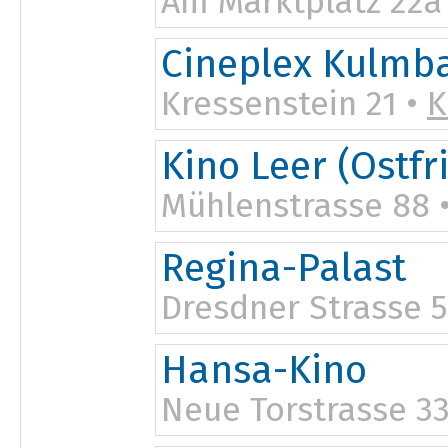
Am Marktplatz 22a
Cineplex Kulmb
Kressenstein 21 •
K
Kino Leer (Ostfr
Mühlenstrasse 88 
17:00
Regina-Palast
19:30
Dresdner Strasse 
Hansa-Kino
Neue Torstrasse 3