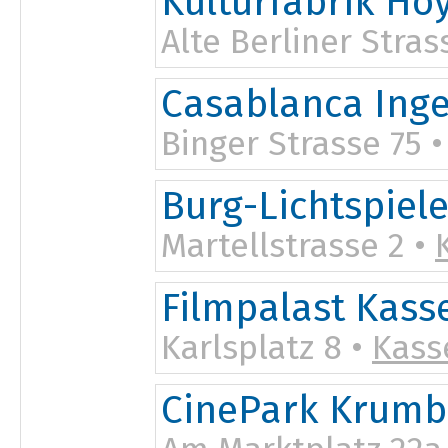
Kulturfabrik Hoy
Alte Berliner Stras
Casablanca Ing
Binger Strasse 75 
20:00
Burg-Lichtspiel
Martellstrasse 2 •
Filmpalast Kass
Karlsplatz 8 •
Kass
CinePark Krumb