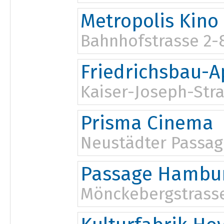
Metropolis Kino
Bahnhofstrasse 2-
20:00
Friedrichsbau-A
Kaiser-Joseph-Str
Prisma Cinema
Neustädter Passag
Passage Hambu
Mönckebergstrasse
15:30