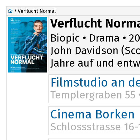
/ Verflucht Normal
Verflucht Norm
Biopic • Drama • 202
John Davidson (Sco
Jahre auf und entw
Filmstudio an 
Templergraben 55 
20:15
Cinema Borken
Schlossstrasse 16-