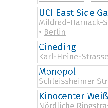
15:30
UCI East Side Ga
Mildred-Harnack-S
•
Berlin
Cineding
Karl-Heine-Strasse
Monopol
Schleissheimer Str
Kinocenter Weiß
Nördliche Ringstra