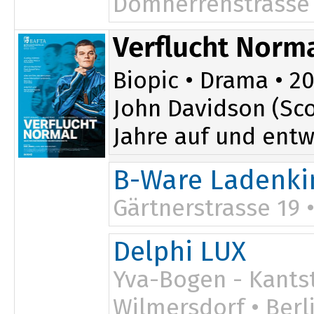
Domherrenstrasse
Verflucht Norm
Biopic • Drama • 202
John Davidson (Sco
Jahre auf und entw
B-Ware Ladenki
Gärtnerstrasse 19 
Delphi LUX
Yva-Bogen - Kants
Wilmersdorf
•
Berl