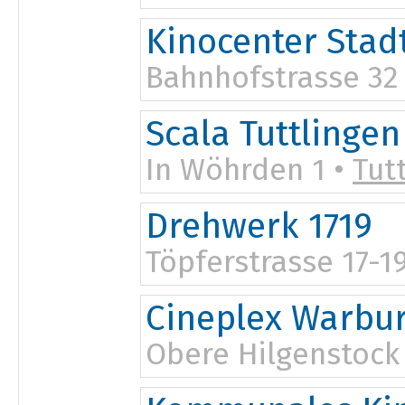
Kinocenter Sta
Bahnhofstrasse 32
19:30
Scala Tuttlingen
In Wöhrden 1 •
Tut
Drehwerk 1719
Töpferstrasse 17-1
Cineplex Warbu
Obere Hilgenstock
19:40