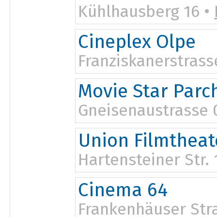
Kühlhausberg 16 •
Cineplex Olpe
Franziskanerstrass
17:30
Movie Star Parc
Gneisenaustrasse 
Union Filmthea
Hartensteiner Str. 
Cinema 64
Frankenhäuser Str