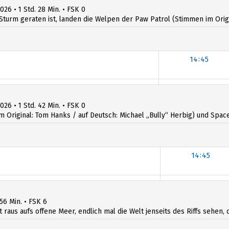
026 • 1 Std. 28 Min. • FSK 0
Sturm geraten ist, landen die Welpen der Paw Patrol (Stimmen im Origin
14:45
14:45
026 • 1 Std. 42 Min. • FSK 0
iginal: Tom Hanks / auf Deutsch: Michael „Bully“ Herbig) und Space R
14:45
14:45
 56 Min. • FSK 6
t raus aufs offene Meer, endlich mal die Welt jenseits des Riffs sehen, d