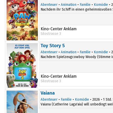
19:40
Abenteuer
•
Animation
•
Familie
•
Komödie
• 2
Nachdem ihr Schiff in einen geheimnisvollen 
Kino-Center Anklam
Silostrasse 3
14:45
Toy Story 5
Abenteuer
•
Animation
•
Familie
•
Komödie
• 2
Nachdem Spielzeugcowboy Woody (Stimme im Or
Kino-Center Anklam
Silostrasse 3
14:45
Vaiana
Abenteuer
•
Familie
•
Komödie
• 2026 • 1 Std.
Vaiana (Catherine Laga'aia) will unbedingt wei