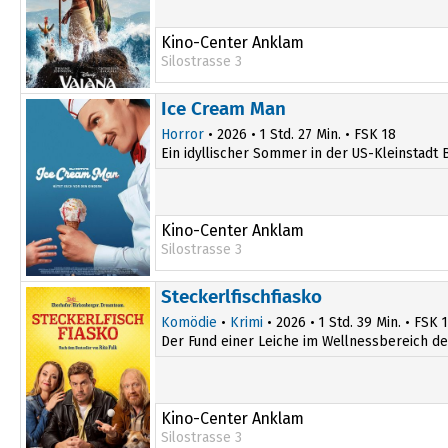
Kino-Center Anklam
Silostrasse 3
17:15
Ice Cream Man
Horror
• 2026 • 1 Std. 27 Min. • FSK 18
Ein idyllischer Sommer in der US-Kleinstadt B
Kino-Center Anklam
Silostrasse 3
20:00
Steckerlfischfiasko
Komödie
•
Krimi
• 2026 • 1 Std. 39 Min. • FSK 
Der Fund einer Leiche im Wellnessbereich des
Kino-Center Anklam
Silostrasse 3