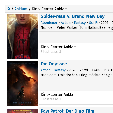
/
Anklam
/ Kino-Center Anklam
Spider-Man 4: Brand New Day
Abenteuer
•
Action
•
Fantasy
•
Sci-Fi
• 2026 • 2
Nachdem Peter Parker (Tom Holland) seine gro
Kino-Center Anklam
Silostrasse 3
14:30
20:00
Die Odyssee
17:00
Action
•
Fantasy
• 2026 • 2 Std. 53 Min. • FSK 1
Nach dem Trojanischen Krieg möchte König O
Kino-Center Anklam
Silostrasse 3
16:45
Paw Patrol: Der Dino Film