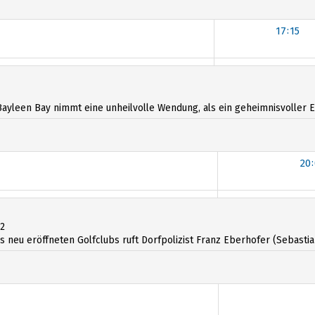
17:15
17:15
ayleen Bay nimmt eine unheilvolle Wendung, als ein geheimnisvoller Eis
20
12
 neu eröffneten Golfclubs ruft Dorfpolizist Franz Eberhofer (Sebastian