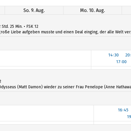
So. 9. Aug.
Mo. 10. Aug.
 Std. 25 Min. • FSK 12
ße Liebe aufgeben musste und einen Deal einging, der alle Welt verges
14:30
20
17:00
14:30
20
17:00
2
dysseus (Matt Damon) wieder zu seiner Frau Penelope (Anne Hathawa
16:45
1
1