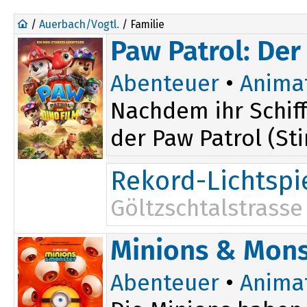
/
Auerbach/Vogtl.
/ Familie
Paw Patrol: Der
Abenteuer
•
Anima
Nachdem ihr Schiff
der Paw Patrol (St
Rekord-Lichtspi
Göltzschtalstrasse
10:00
13:45
Minions & Mons
15:30
Abenteuer
•
Anima