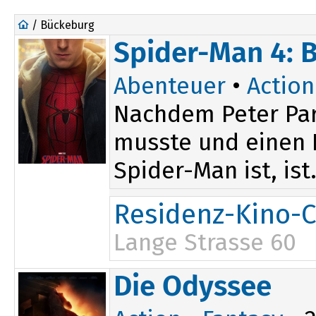
/ Bückeburg
Spider-Man 4: 
Abenteuer
•
Action
Nachdem Peter Par
musste und einen D
Spider-Man ist, ist.
Residenz-Kino-C
Lange Strasse 60
17:15
Die Odyssee
20:00