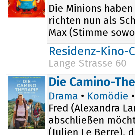
Die Minions haben
richten nun als Sc
Max (Stimme sowo.
Residenz-Kino-C
Lange Strasse 60
Die Camino-The
Drama
•
Komödie
•
Fred (Alexandra La
abschließen möchte
(Julien Le Berre), d