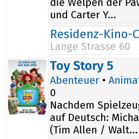
die Welpen der Paw
und Carter Y...
Residenz-Kino-C
Lange Strasse 60
17:30
Toy Story 5
Abenteuer
•
Anima
0
Nachdem Spielzeu
auf Deutsch: Micha
(Tim Allen / Walt...