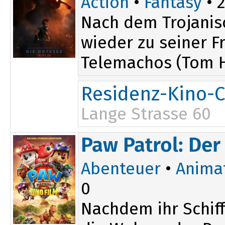
Action
•
Fantasy
• 2
Nach dem Trojanis
wieder zu seiner 
Telemachos (Tom H
Residenz-Kino-C
Lange Strasse 60
19:30
Paw Patrol: Der
Abenteuer
•
Anima
0
Nachdem ihr Schiff