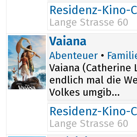
Residenz-Kino-C
Lange Strasse 60
17:30
Vaiana
Abenteuer
•
Famili
Vaiana (Catherine 
endlich mal die Wel
Volkes umgib...
Residenz-Kino-C
Lange Strasse 60
19:30