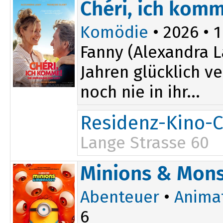
Chéri, ich komm
Komödie
• 2026 • 1
Fanny (Alexandra L
Jahren glücklich v
noch nie in ihr...
Residenz-Kino-C
Lange Strasse 60
Minions & Mons
Abenteuer
•
Anima
6