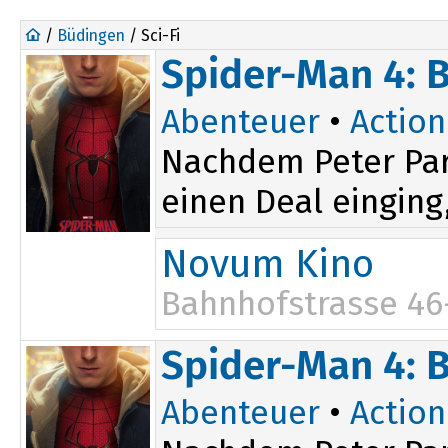
/
Büdingen
/ Sci-Fi
Spider-Man 4: 
Abenteuer
•
Action
Nachdem Peter Par
einen Deal einging,
Novum Kino
Bahnhofstrasse 46
17:15
Spider-Man 4: 
19:00
Abenteuer
•
Action