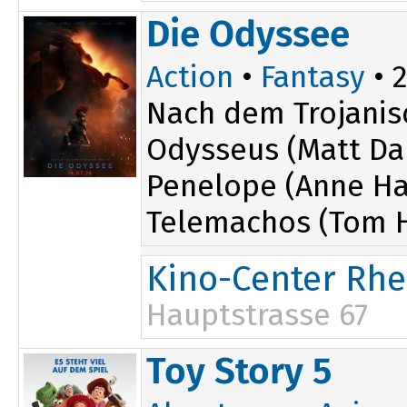
13:00
19:30
Die Odyssee
16:00
Action
•
Fantasy
• 2
Nach dem Trojanis
Odysseus (Matt Da
Penelope (Anne H
Telemachos (Tom H
Kino-Center Rhe
Hauptstrasse 67
15:45
Toy Story 5
19:15