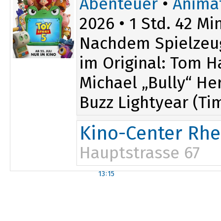
Abenteuer
•
Anima
2026 • 1 Std. 42 Min
Nachdem Spielze
im Original: Tom H
Michael „Bully“ He
Buzz Lightyear (Tim
Kino-Center Rhe
Hauptstrasse 67
13:15