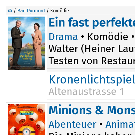
/
Bad Pyrmont
/ Komödie
Ein fast perfekt
Drama
• Komödie 
Walter (Heiner Lau
Testen von Restaura
Kronenlichtspie
Altenaustrasse 1
19:30
Minions & Mons
Abenteuer
•
Anima