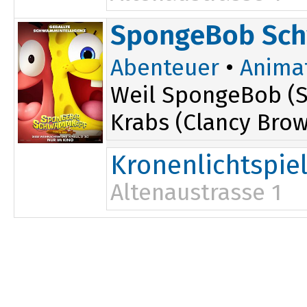
SpongeBob Sch
Abenteuer
•
Anima
Weil SpongeBob (S
Krabs (Clancy Brown
Kronenlichtspie
Altenaustrasse 1