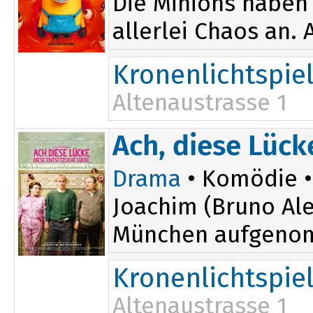
Die Minions haben 
allerlei Chaos an.
Kronenlichtspie
Altenaustrasse 1
Ach, diese Lück
Drama
• Komödie • 
Joachim (Bruno Al
München aufgenomme
Kronenlichtspie
Altenaustrasse 1