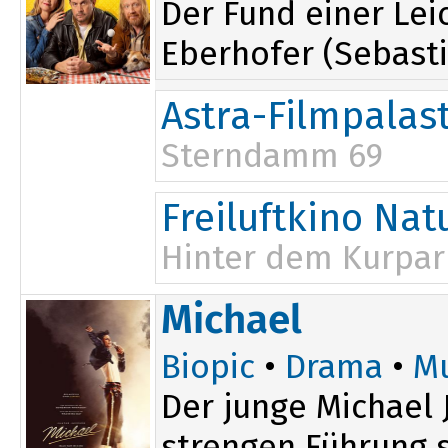
Der Fund einer Lei
Eberhofer (Sebasti
Astra-Filmpalas
Sterndamm 69
20:30
Freiluftkino Na
Hinter dem Kurpar
21:00
Michael
Biopic
•
Drama
•
Mu
Der junge Michael 
strengen Führung s