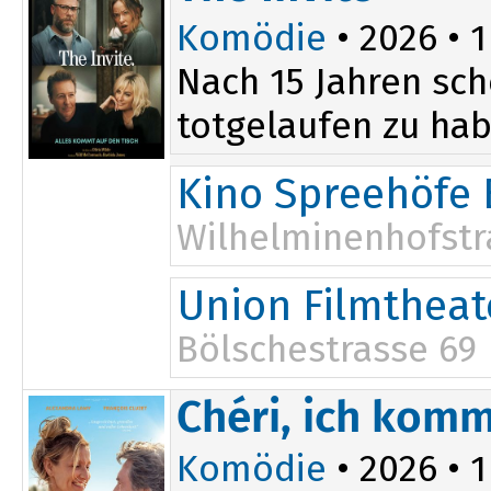
Komödie
• 2026 • 1
Nach 15 Jahren sch
totgelaufen zu hab
Kino Spreehöfe 
Wilhelminenhofstr
19:30
Union Filmtheat
Bölschestrasse 69
20:15
Chéri, ich komm
Komödie
• 2026 • 1