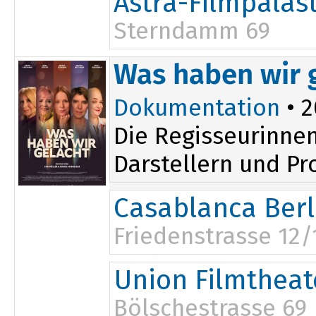
Astra-Filmpalas
Sterndamm 69
12:15
Was haben wir 
Dokumentation
• 2
Die Regisseurinnen
Darstellern und Pr
Casablanca Berl
Friedenstrasse 12/
Union Filmtheat
Bölschestrasse 69