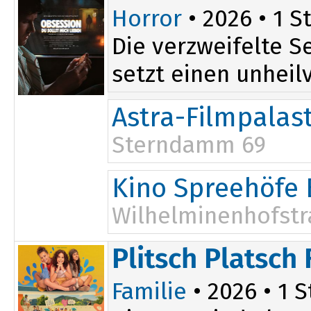
Horror
• 2026 • 1 St
Die verzweifelte S
setzt einen unheilv
Astra-Filmpalas
Sterndamm 69
Kino Spreehöfe 
Wilhelminenhofstr
20:00
Plitsch Platsch 
Familie
• 2026 • 1 S