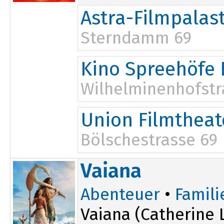
Astra-Filmpalas
Sterndamm 69
10:00
14:15
18:30
Kino Spreehöfe 
12:00
Wilhelminenhofstr
10:00
13:45
Union Filmtheat
12:15
Bölschestrasse 69
13:00
Vaiana
Abenteuer
•
Famili
Vaiana (Catherine 