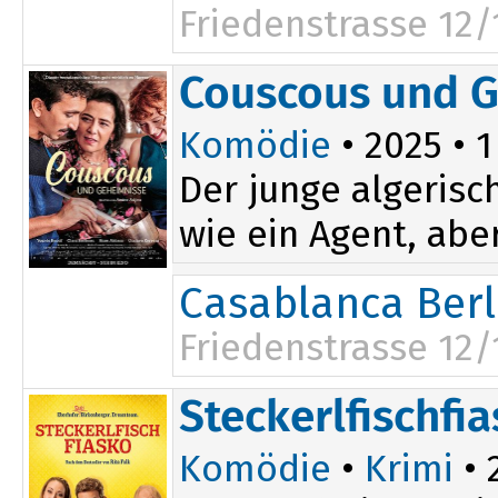
Friedenstrasse 12/
Couscous und 
Komödie
• 2025 • 1
Der junge algerisc
wie ein Agent, abe
Casablanca Berl
Friedenstrasse 12/
18:15
Steckerlfischfi
Komödie
•
Krimi
• 