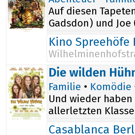
Auf diesen Tapeten
Gadsdon) und Joe (
Kino Spreehöfe 
Wilhelminenhofstr
11:15
Die wilden Hüh
Familie
•
Komödie
Und wieder haben 
allerletzten Klass
Casablanca Berl