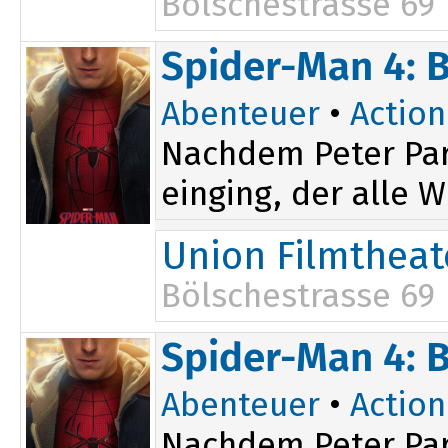
Bölschestrasse 69
16:30
Spider-Man 4: 
Abenteuer
•
Action
Nachdem Peter Par
einging, der alle W
Union Filmtheat
Bölschestrasse 69
20:00
Spider-Man 4: 
Abenteuer
•
Action
Nachdem Peter Par