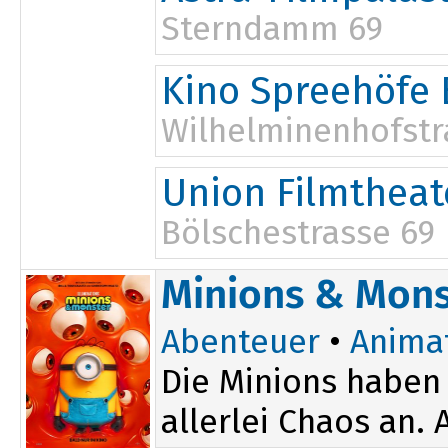
Sterndamm 69
10:00
14:30
Kino Spreehöfe 
12:15
16:15
Wilhelminenhofstr
10:00
14:15
Union Filmtheat
17:00
Bölschestrasse 69
15:15
Minions & Mons
Abenteuer
•
Anima
Die Minions haben 
allerlei Chaos an.