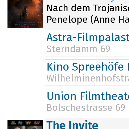
Nach dem Trojanis
Penelope (Anne Ha
Astra-Filmpalas
Sterndamm 69
16:00
Kino Spreehöfe 
19:30
Wilhelminenhofstr
16:30
Union Filmtheat
18:45
Bölschestrasse 69
19:45
The Invite