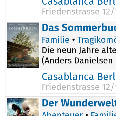
Casablanca Berl
Friedenstrasse 12/
14:00
Das Sommerbu
Familie
•
Tragikom
Die neun Jahre al
(Anders Danielsen L
Casablanca Berl
Friedenstrasse 12/
Der Wunderwe
Abenteuer
•
Famili