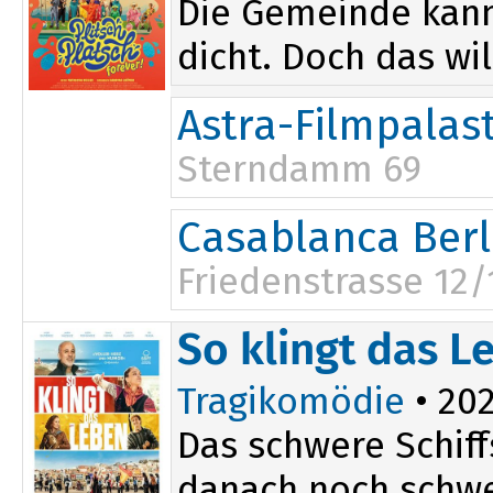
Die Gemeinde kann 
dicht. Doch das will
Astra-Filmpalas
Sterndamm 69
10:00
Casablanca Berl
Friedenstrasse 12/
So klingt das L
Tragikomödie
• 202
Das schwere Schif
danach noch schwer