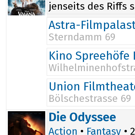
jenseits des Riffs 
Astra-Filmpalas
Sterndamm 69
10:00
15:00
Kino Spreehöfe 
12:30
17:30
Wilhelminenhofstr
11:15
Union Filmtheat
13:45
Bölschestrasse 69
12:30
Die Odyssee
Action
•
Fantasy
• 2