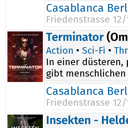
Casablanca Berl
Friedenstrasse 12/
Terminator
(Om
Action
•
Sci-Fi
•
Thr
In einer düsteren
gibt menschlichen 
Casablanca Berl
Friedenstrasse 12/
20:30
Insekten - Hel