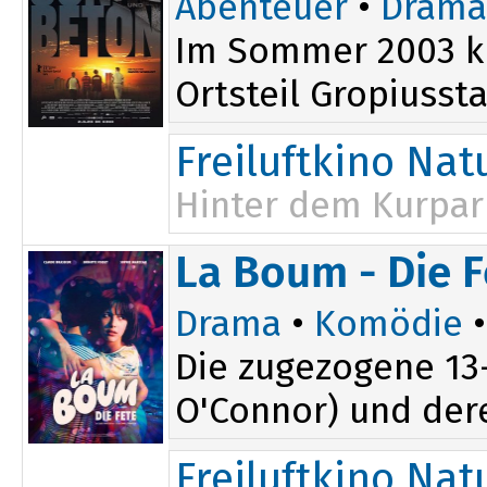
Abenteuer
•
Drama
Im Sommer 2003 kl
Ortsteil Gropiusst
Freiluftkino Na
Hinter dem Kurpar
La Boum - Die F
Drama
•
Komödie
Die zugezogene 13-
O'Connor) und der
Freiluftkino Na