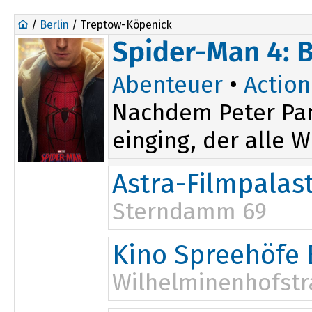
/
Berlin
/ Treptow-Köpenick
Spider-Man 4: 
Abenteuer
•
Action
Nachdem Peter Par
einging, der alle W
Astra-Filmpalas
Sterndamm 69
14:00
19:00
Kino Spreehöfe 
Wilhelminenhofstr