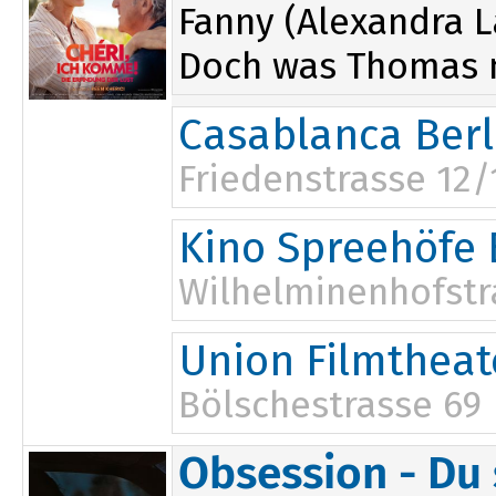
Fanny (Alexandra L
Doch was Thomas ni
Casablanca Berl
Friedenstrasse 12/
Kino Spreehöfe 
Wilhelminenhofstr
Union Filmtheat
Bölschestrasse 69
10:15
17:30
Obsession - Du 