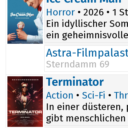
Horror
• 2026 • 1 St
Ein idyllischer So
ein geheimnisvoller
Astra-Filmpalas
Sterndamm 69
20:00
Terminator
Action
•
Sci-Fi
•
Thr
In einer düsteren
gibt menschlichen 