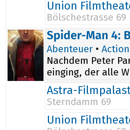
11:00
16:15
Union Filmtheat
14:00
18:15
Bölschestrasse 69
13:15
Spider-Man 4: 
Abenteuer
•
Action
Nachdem Peter Par
einging, der alle W
Astra-Filmpalas
Sterndamm 69
17:00
Union Filmtheat
20:15