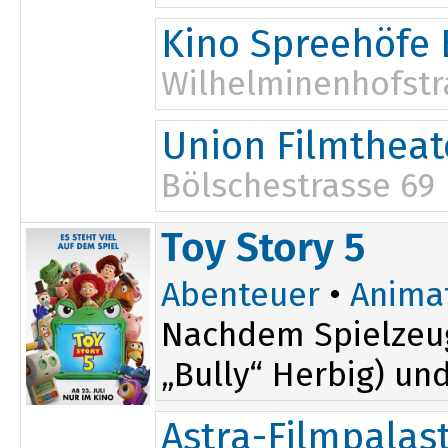
10:00
14:00
Kino Spreehöfe 
12:00
17:00
Wilhelminenhofstr
12:15
16:15
Union Filmtheat
14:15
Bölschestrasse 69
10:30
15:15
Toy Story 5
Abenteuer
•
Anima
Nachdem Spielzeug
„Bully“ Herbig) un
Astra-Filmpalas