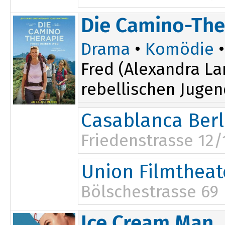
17:45
Die Camino-The
Drama
•
Komödie
•
Fred (Alexandra La
rebellischen Jugen
Casablanca Berl
Friedenstrasse 12/
Union Filmtheat
Bölschestrasse 69
Ice Cream Man