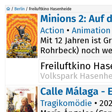
/
Berlin
/ Freiluftkino Hasenheide
Minions 2: Auf
Action
•
Animation
Mit 12 Jahren ist 
Rohrbeck) noch wei
Freiluftkino Ha
Volkspark Hasenhe
Calle Málaga - 
Tragikomödie
• 202