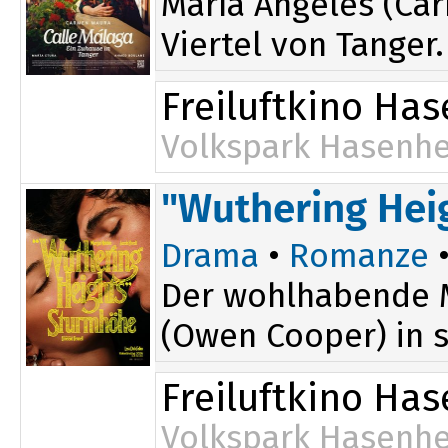
María Ángeles (Car
Viertel von Tanger.
Freiluftkino Ha
Volkspark Hasenhe
"Wuthering Hei
Drama
•
Romanze
•
Der wohlhabende M
(Owen Cooper) in s
Freiluftkino Ha
Volkspark Hasenhe