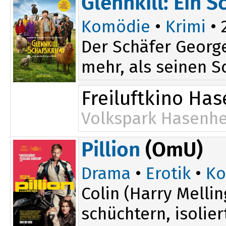
Glennkill: Ein S
Komödie
•
Krimi
• 
Der Schäfer George
mehr, als seinen S
Freiluftkino Ha
Volkspark Hasenhe
18:30
Pillion
(OmU)
Drama
•
Erotik
•
Ko
Colin (Harry Melli
schüchtern, isolier