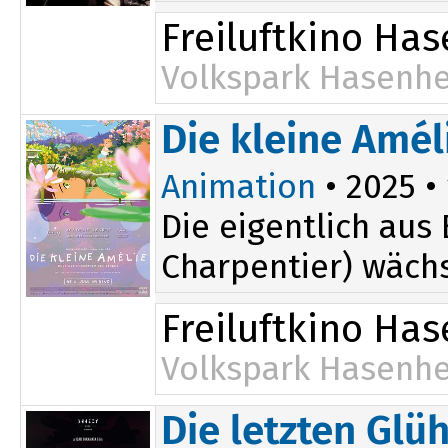
Freiluftkino Ha
Volkspark Hasenhe
21:00
Die kleine Amél
Animation
• 2025 • 
Die eigentlich aus
Charpentier) wächs
Freiluftkino Ha
Volkspark Hasenhe
Die letzten Gl