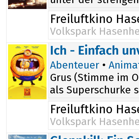
Freiluftkino Ha
Volkspark Hasenhe
Ich - Einfach u
Abenteuer
•
Anima
Grus (Stimme im Or
als Superschurke s
Freiluftkino Ha
Volkspark Hasenhe
16:30