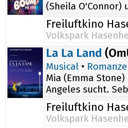
(Sheila O'Connor)
Freiluftkino Ha
Volkspark Hasenhe
La La Land
(Om
Musical
•
Romanze
Mia (Emma Stone) i
Angeles sucht. Seba
Freiluftkino Ha
Volkspark Hasenhe