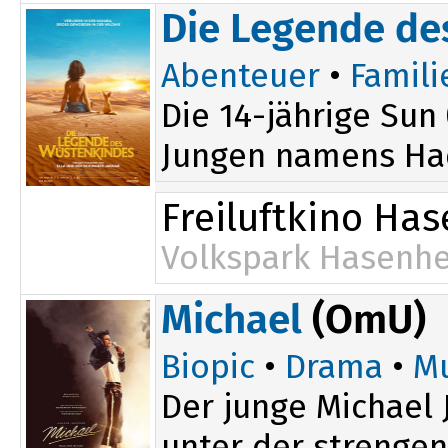
Die Legende de
Abenteuer
•
Famili
Die 14-jährige Sun
Jungen namens Hada
Freiluftkino Ha
Volkspark Hasenhe
Michael
(OmU)
Biopic
•
Drama
•
Mu
Der junge Michael 
unter der strengen