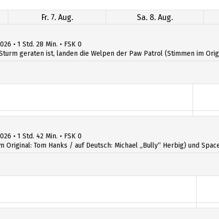
Fr. 7. Aug.
Sa. 8. Aug.
26 • 1 Std. 28 Min. • FSK 0
Sturm geraten ist, landen die Welpen der Paw Patrol (Stimmen im Origin
26 • 1 Std. 42 Min. • FSK 0
iginal: Tom Hanks / auf Deutsch: Michael „Bully“ Herbig) und Space R