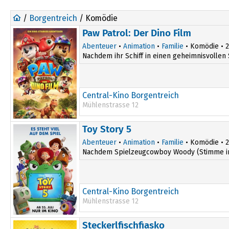
/
Borgentreich
/ Komödie
Paw Patrol: Der Dino Film
Abenteuer
•
Animation
•
Familie
• Komödie • 20
Nachdem ihr Schiff in einen geheimnisvollen 
Central-Kino Borgentreich
Mühlenstrasse 12
16:30
Toy Story 5
Abenteuer
•
Animation
•
Familie
• Komödie • 20
Nachdem Spielzeugcowboy Woody (Stimme im Or
Central-Kino Borgentreich
Mühlenstrasse 12
16:30
Steckerlfischfiasko