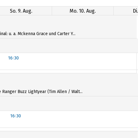
So. 9. Aug.
Mo. 10. Aug.
Di
al: u. a. Mckenna Grace und Carter Y...
16:30
16:30
anger Buzz Lightyear (Tim Allen / Walt...
16:30