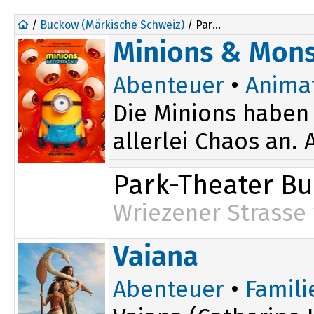
/
Buckow (Märkische Schweiz)
/ Park-Theater Buckow
Minions & Mons
Abenteuer
•
Anima
Die Minions haben 
allerlei Chaos an.
Park-Theater B
Wriezener Strasse 
Vaiana
Abenteuer
•
Famili