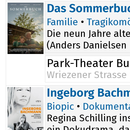
Das Sommerbu
Familie
•
Tragikom
Die neun Jahre al
(Anders Danielsen L
Park-Theater B
Wriezener Strasse 
Ingeborg Bachm
Biopic
•
Dokument
Regina Schilling i
ein Dokudrama, das