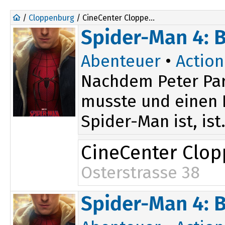
/
Cloppenburg
/ CineCenter Cloppenburg
Spider-Man 4: 
Abenteuer
•
Action
Nachdem Peter Par
musste und einen D
Spider-Man ist, ist.
CineCenter Clo
Osterstrasse 38
16:00
20:00
Spider-Man 4: 