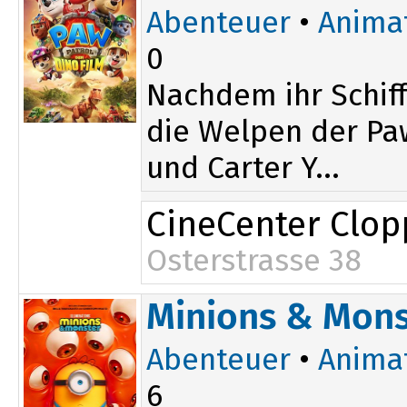
Abenteuer
•
Anima
0
Nachdem ihr Schiff
die Welpen der Paw
und Carter Y...
CineCenter Clo
Osterstrasse 38
16:00
Minions & Mons
Abenteuer
•
Anima
6