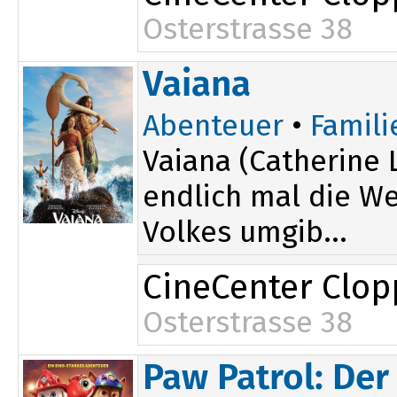
Osterstrasse 38
16:00
Vaiana
Abenteuer
•
Famili
Vaiana (Catherine 
endlich mal die Wel
Volkes umgib...
CineCenter Clo
Osterstrasse 38
20:00
Paw Patrol: Der