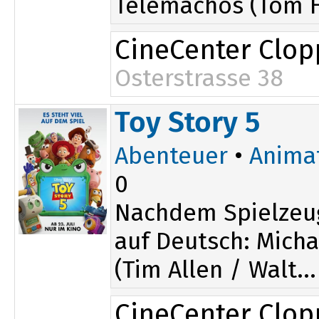
Telemachos (Tom H
CineCenter Clo
Osterstrasse 38
16:00
Toy Story 5
19:30
Abenteuer
•
Anima
0
Nachdem Spielzeu
auf Deutsch: Micha
(Tim Allen / Walt...
CineCenter Clo