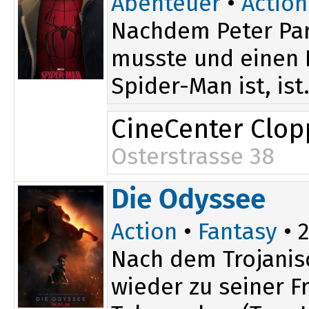
Abenteuer
•
Action
Nachdem Peter Par
musste und einen D
Spider-Man ist, ist.
CineCenter Clo
Osterstrasse 38
20:00
Die Odyssee
Action
•
Fantasy
• 2
Nach dem Trojanis
wieder zu seiner 