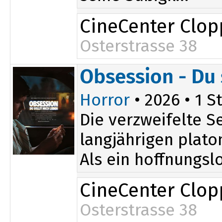
CineCenter Clo
Osterstrasse 38
20:00
Obsession - Du 
Horror
• 2026 • 1 St
Die verzweifelte 
langjährigen plato
Als ein hoffnungslo
CineCenter Clo
Osterstrasse 38