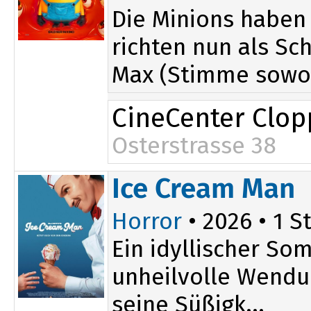
Die Minions haben
richten nun als Sc
Max (Stimme sowo.
CineCenter Clo
Osterstrasse 38
16:00
Ice Cream Man
Horror
• 2026 • 1 St
Ein idyllischer So
unheilvolle Wendun
seine Süßigk...