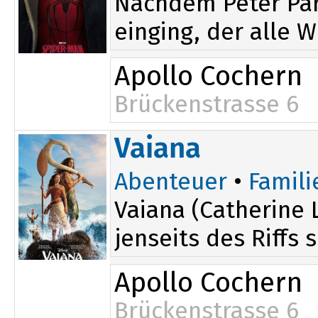
Nachdem Peter Par
einging, der alle W
Apollo Cochern
Brückenstrasse 6
Vaiana
Abenteuer
•
Famili
Vaiana (Catherine 
jenseits des Riffs 
Apollo Cochern
Brückenstrasse 6