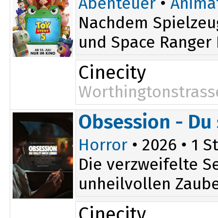
Abenteuer
•
Anima
Nachdem Spielzeug
und Space Ranger B
Cinecity
Worthingtonstrass
Obsession - Du 
Horror
• 2026 • 1 St
Die verzweifelte S
unheilvollen Zauber
Cinecity