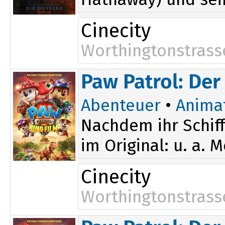
Cinecity
Worthingtonstrass
16:00
19:45
Paw Patrol: Der
Abenteuer
•
Anima
Nachdem ihr Schiff
im Original: u. a. 
Cinecity
Worthingtonstrass
14:00