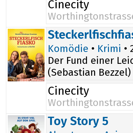
Cinecity
Worthingtonstrass
Steckerlfischfi
Komödie
•
Krimi
• 
Der Fund einer Lei
(Sebastian Bezzel)
Cinecity
Worthingtonstrass
14:00
18:00
Toy Story 5
16:00
20:45
19:30