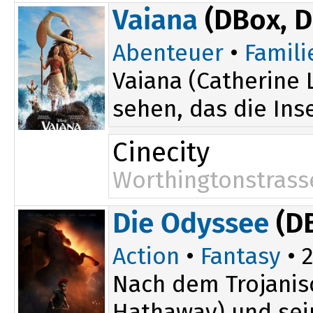
Vaiana
(DBox, 
Abenteuer
•
Famili
Vaiana (Catherine L
sehen, das die Inse
Cinecity
Worthingtonstrass
13:45
Die Odyssee
(D
Action
•
Fantasy
• 2
Nach dem Trojanis
Hathaway) und sei