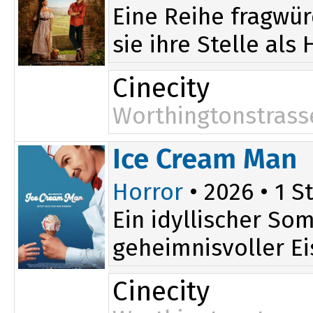
Eine Reihe fragwü
sie ihre Stelle als 
Cinecity
Worthingtonstrass
18:00
Ice Cream Man
Horror
• 2026 • 1 St
Ein idyllischer So
geheimnisvoller Eis
Cinecity