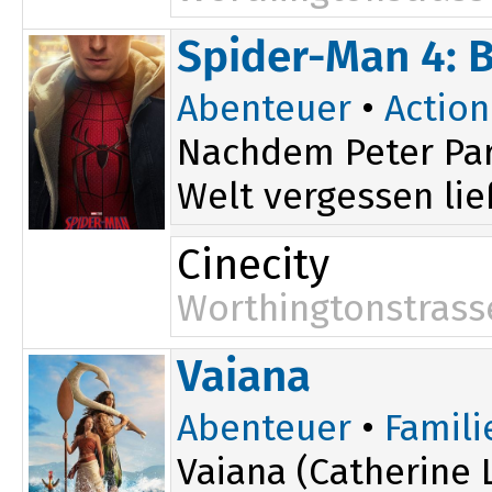
16:00
Spider-Man 4: 
19:15
Abenteuer
•
Action
Nachdem Peter Par
Welt vergessen ließ
Cinecity
Worthingtonstrass
14:00
20:00
Vaiana
17:00
Abenteuer
•
Famili
Vaiana (Catherine L