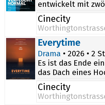
entwickelt mit zwö
Cinecity
Worthingtonstrass
15:30
Everytime
Drama
• 2026 • 2 St
Es ist das Ende ei
das Dach eines Ho
Cinecity
Worthingtonstrass