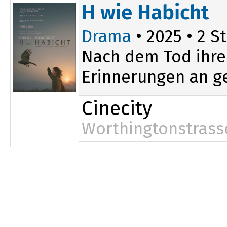
20:15
H wie Habicht
Drama
• 2025 • 2 St
Nach dem Tod ihres
Erinnerungen an g
Cinecity
Worthingtonstrass