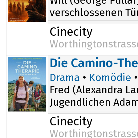
Will (George Pulla
verschlossenen Tür
Cinecity
Worthingtonstrass
Die Camino-The
Drama
•
Komödie
•
Fred (Alexandra La
Jugendlichen Adam 
Cinecity
Worthingtonstrass