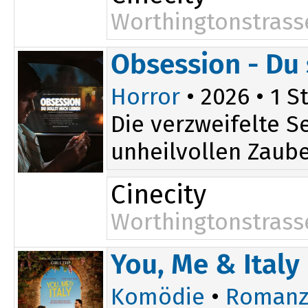
Worthingtonstrass
Obsession - Du 
Horror
• 2026 • 1 St
Die verzweifelte S
unheilvollen Zauber
Cinecity
Worthingtonstrass
You, Me & Italy
Komödie
•
Romanz