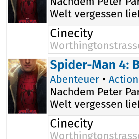
Nachdem Peter Par
Welt vergessen ließ
Cinecity
Worthingtonstrass
Spider-Man 4: 
Abenteuer
•
Action
Nachdem Peter Par
Welt vergessen ließ
Cinecity
Worthingtonstrass