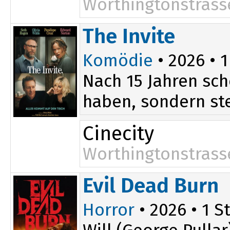
Worthingtonstrass
20:15
The Invite
Komödie
• 2026 • 1
Nach 15 Jahren sch
haben, sondern ste
Cinecity
Worthingtonstrass
Evil Dead Burn
Horror
• 2026 • 1 St