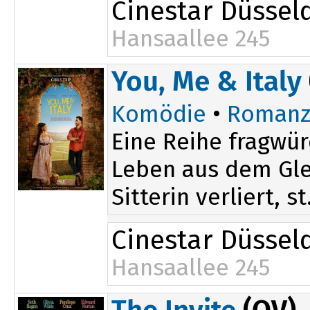
Cinestar Düssel
Hansaallee 245
20:10
You, Me & Italy
Komödie
•
Romanz
Eine Reihe fragwür
Leben aus dem Glei
Sitterin verliert, st.
Cinestar Düssel
Hansaallee 245