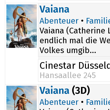
14:15
Vaiana
Abenteuer
•
Famili
Vaiana (Catherine 
endlich mal die Wel
Volkes umgib...
Cinestar Düssel
Hansaallee 245
13:55
Vaiana
(3D)
17:15
Abenteuer
•
Famili