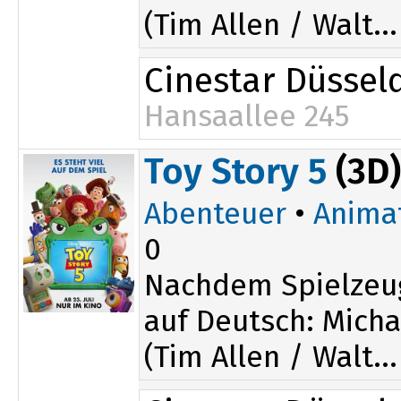
(Tim Allen / Walt...
Cinestar Düssel
Hansaallee 245
14:25
Toy Story 5
(3D)
17:50
Abenteuer
•
Anima
0
Nachdem Spielzeu
auf Deutsch: Micha
(Tim Allen / Walt...