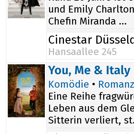
und Emily Charlton
Chefin Miranda ...
Cinestar Düssel
Hansaallee 245
20:20
You, Me & Italy
Komödie
•
Romanz
Eine Reihe fragwür
Leben aus dem Glei
Sitterin verliert, st.