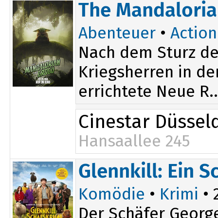
12:00
The Mandaloria
Abenteuer
•
Action
Nach dem Sturz de
Kriegsherren in de
errichtete Neue R..
Cinestar Düssel
Hansaallee 245
Glennkill: Ein S
Komödie
•
Krimi
• 
Der Schäfer George