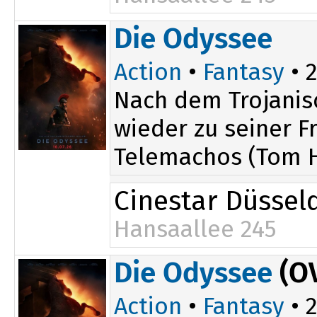
20:00
Die Odyssee
Action
•
Fantasy
• 2
Nach dem Trojanis
wieder zu seiner 
Telemachos (Tom H
Cinestar Düssel
Hansaallee 245
14:10
19:05
Die Odyssee
(O
16:30
Action
•
Fantasy
• 2