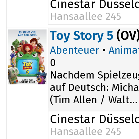
Cinestar Düssel
Hansaallee 245
11:30
Toy Story 5
(OV
Abenteuer
•
Anima
0
Nachdem Spielzeu
auf Deutsch: Micha
(Tim Allen / Walt...
Cinestar Düssel
Hansaallee 245