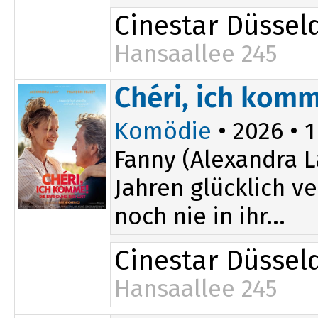
Cinestar Düssel
Hansaallee 245
11:30
Chéri, ich komm
Komödie
• 2026 • 1
Fanny (Alexandra L
Jahren glücklich v
noch nie in ihr...
Cinestar Düssel
Hansaallee 245