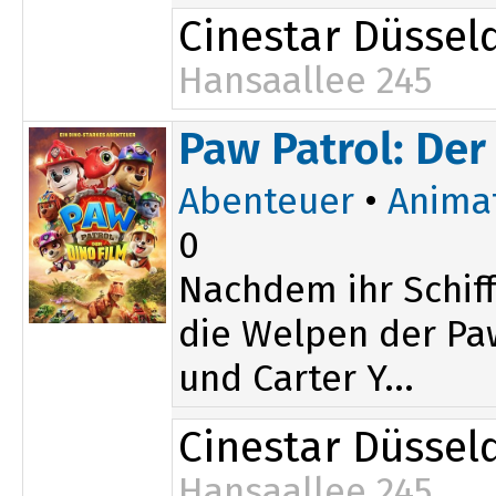
Cinestar Düssel
Hansaallee 245
11:35
Paw Patrol: Der
Abenteuer
•
Anima
0
Nachdem ihr Schiff
die Welpen der Paw
und Carter Y...
Cinestar Düssel
Hansaallee 245