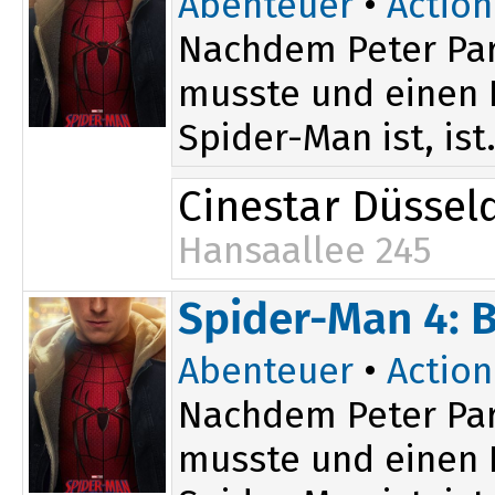
Abenteuer
•
Action
Nachdem Peter Par
musste und einen D
Spider-Man ist, ist.
Cinestar Düssel
Hansaallee 245
17:15
Spider-Man 4: 
20:30
Abenteuer
•
Action
Nachdem Peter Par
musste und einen D