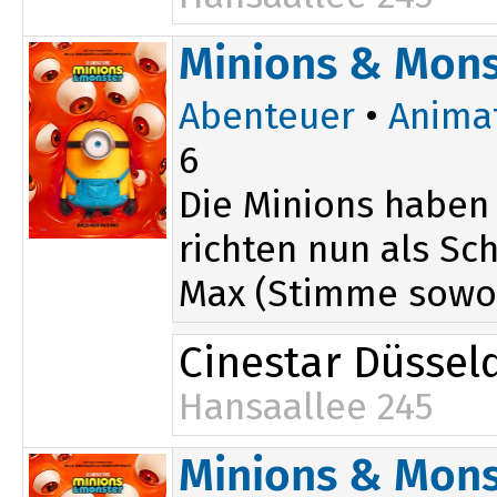
11:40
16:55
Minions & Mons
13:50
Abenteuer
•
Anima
6
Die Minions haben
richten nun als Sc
Max (Stimme sowo.
Cinestar Düssel
Hansaallee 245
11:35
17:10
Minions & Mons