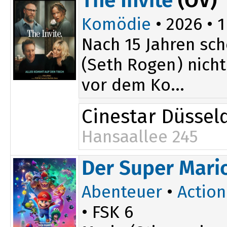
The Invite
(OV)
Komödie
• 2026 • 1
Nach 15 Jahren sch
(Seth Rogen) nicht
vor dem Ko...
Cinestar Düssel
Hansaallee 245
20:25
Der Super Mario
Abenteuer
•
Action
• FSK 6