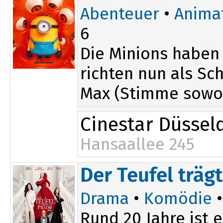
Abenteuer
•
Anima
6
Die Minions haben
richten nun als Sc
Max (Stimme sowo.
Cinestar Düssel
Hansaallee 245
14:15
Der Teufel träg
Drama
•
Komödie
•
Rund 20 Jahre ist 