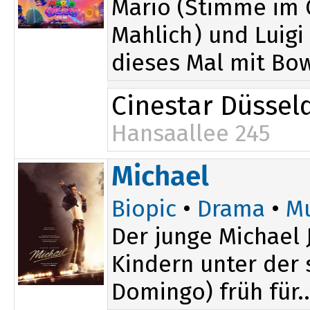
Mario (Stimme im O
Mahlich) und Luig
dieses Mal mit Bow
Cinestar Düssel
Hansaallee 245
11:30
Michael
Biopic
•
Drama
•
Mu
Der junge Michael 
Kindern unter der 
Domingo) früh für..