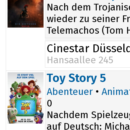
Nach dem Trojanis
wieder zu seiner 
Telemachos (Tom H
Cinestar Düssel
Hansaallee 245
16:45
Toy Story 5
19:30
Abenteuer
•
Anima
0
Nachdem Spielzeu
auf Deutsch: Micha