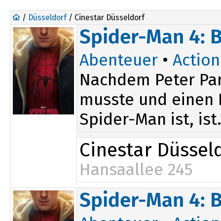
/
Düsseldorf
/ Cinestar Düsseldorf
Spider-Man 4: 
Abenteuer
•
Action
Nachdem Peter Par
musste und einen D
Spider-Man ist, ist.
Cinestar Düssel
Hansaallee 245
14:05
19:15
Spider-Man 4: 
16:00