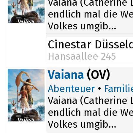
Vaiana (Catherine 
endlich mal die Wel
Volkes umgib...
Cinestar Düssel
Hansaallee 245
11:30
Vaiana
(OV)
Abenteuer
•
Famili
Vaiana (Catherine 
endlich mal die Wel
Volkes umgib...