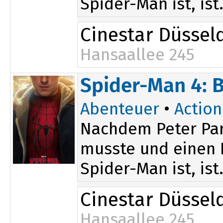
Spider-Man ist, ist.
Cinestar Düssel
Hansaallee 245
13:55
19:55
Spider-Man 4: 
14:00
16:40
Abenteuer
•
Action
Nachdem Peter Par
musste und einen D
Spider-Man ist, ist.
Cinestar Düssel
Hansaallee 245