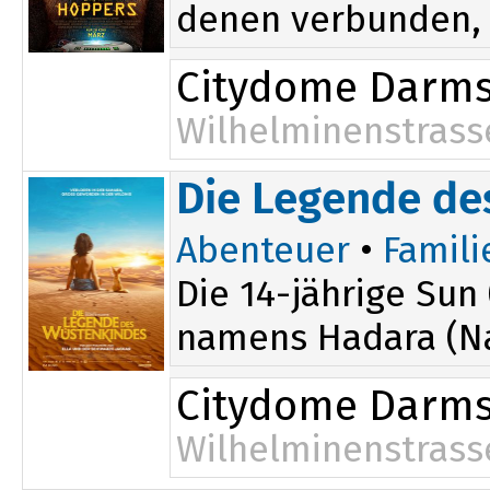
denen verbunden, d
Citydome Darms
Wilhelminenstrass
Die Legende de
Abenteuer
•
Famili
Die 14-jährige Sun
namens Hadara (Nah
Citydome Darms
Wilhelminenstrass