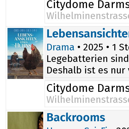
Citydome Darms
Wilhelminenstrass
Lebensansichte
Drama
• 2025 • 1 St
Legebatterien sind
Deshalb ist es nur
Citydome Darms
Wilhelminenstrass
18:00
Backrooms