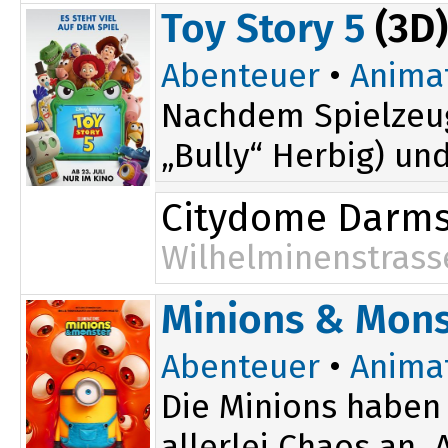
17:30
Toy Story 5
(3D)
Abenteuer
•
Anima
Nachdem Spielzeug
„Bully“ Herbig) un
Citydome Darms
Wilhelminenstrass
Minions & Mons
Abenteuer
•
Anima
Die Minions haben 
allerlei Chaos an.