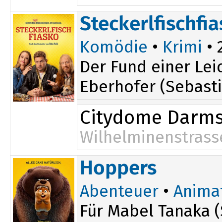
Steckerlfischfi
Komödie
•
Krimi
• 
Der Fund einer Lei
Eberhofer (Sebasti
Citydome Darms
Wilhelminenstrass
20:15
Hoppers
Abenteuer
•
Anima
Für Mabel Tanaka (