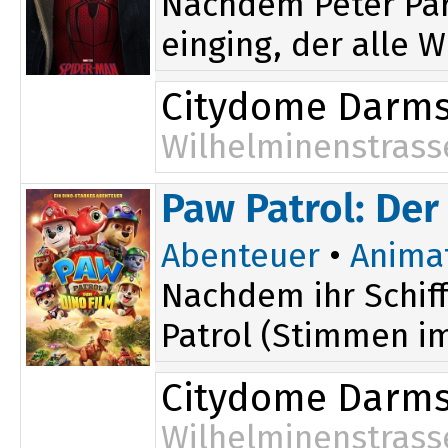
Nachdem Peter Par
einging, der alle W
Citydome Darms
Wilhelminenstrass
16:45
Paw Patrol: Der
20:15
Abenteuer
•
Anima
Nachdem ihr Schiff
Patrol (Stimmen im 
Citydome Darms
Wilhelminenstrass