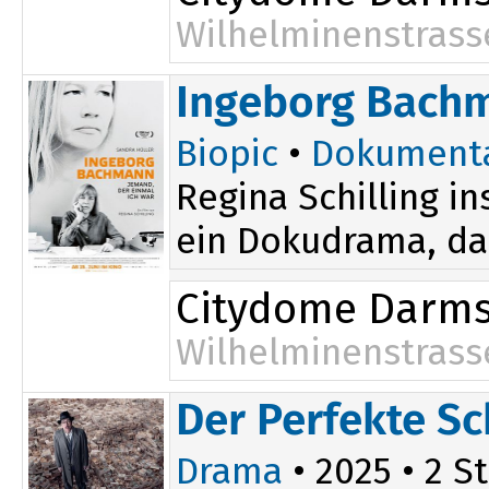
Wilhelminenstrass
20:45
Ingeborg Bachm
Biopic
•
Dokument
Regina Schilling i
ein Dokudrama, das
Citydome Darms
Wilhelminenstrass
Der Perfekte Sch
Drama
• 2025 • 2 St