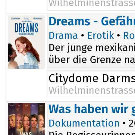
Wilhelminenstrass
17:45
Dreams - Gefäh
Drama
•
Erotik
•
Ro
Der junge mexikani
über die Grenze nac
Citydome Darms
Wilhelminenstrass
Was haben wir 
Dokumentation
• 2