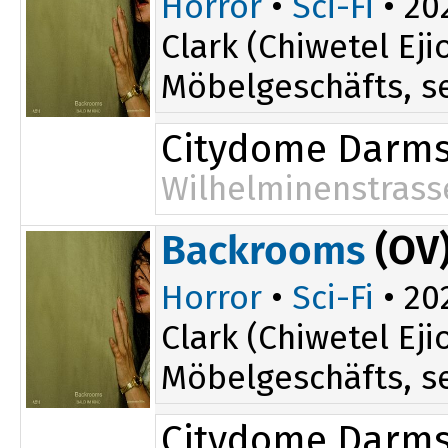
Horror
•
Sci-Fi
• 202
Clark (Chiwetel E
Möbelgeschäfts, se
Citydome Darms
Wilhelminenstrass
Backrooms
(OV
Horror
•
Sci-Fi
• 202
Clark (Chiwetel E
Möbelgeschäfts, se
Citydome Darms