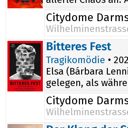
Citydome Darms
Wilhelminenstrass
17:15
Bitteres Fest
Tragikomödie
• 202
Elsa (Bárbara Lenn
gelegen, als währe
Citydome Darms
Wilhelminenstrass
20:00