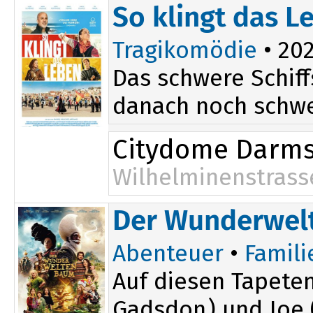
So klingt das L
Tragikomödie
• 202
Das schwere Schif
danach noch schwer
Citydome Darms
Wilhelminenstrass
Der Wunderwe
Abenteuer
•
Famili
Auf diesen Tapeten
Gadsdon) und Joe (