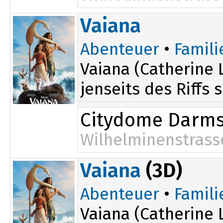
16:45
Vaiana
Abenteuer
•
Famili
Vaiana (Catherine 
jenseits des Riffs 
Citydome Darms
Wilhelminenstrass
17:00
Vaiana
(3D)
Abenteuer
•
Famili
Vaiana (Catherine 