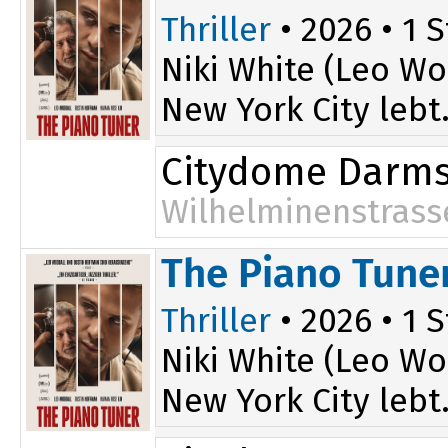
Thriller
• 2026 • 1 S
Niki White (Leo Wo
New York City lebt.
Citydome Darms
Wilhelminenstrass
20:00
The Piano Tune
Thriller
• 2026 • 1 S
Niki White (Leo Wo
New York City lebt.