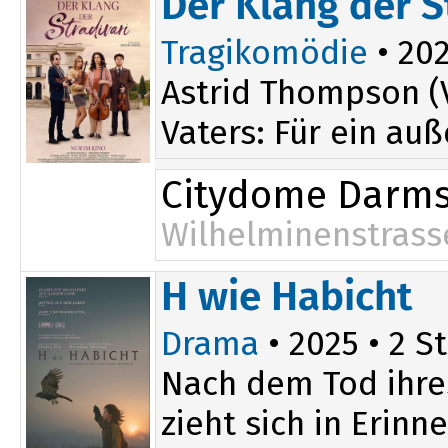
Der Klang der S
Tragikomödie
• 202
Astrid Thompson (V
Vaters: Für ein auß
Citydome Darms
Wilhelminenstrass
20:15
H wie Habicht
Drama
• 2025 • 2 St
Nach dem Tod ihres
zieht sich in Erin