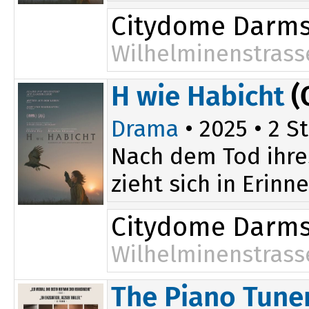
Citydome Darms
Wilhelminenstrass
17:45
H wie Habicht
(
Drama
• 2025 • 2 St
Nach dem Tod ihres
zieht sich in Erin
Citydome Darms
Wilhelminenstrass
The Piano Tune