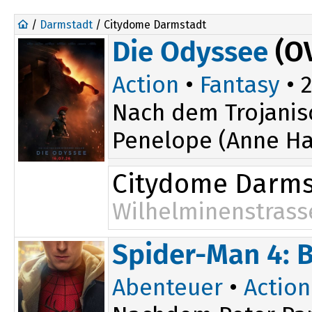
/
Darmstadt
/ Citydome Darmstadt
Die Odyssee
(O
Action
•
Fantasy
• 2
Nach dem Trojanis
Penelope (Anne Ha
Citydome Darms
Wilhelminenstrass
17:00
Spider-Man 4: 
19:45
Abenteuer
•
Action