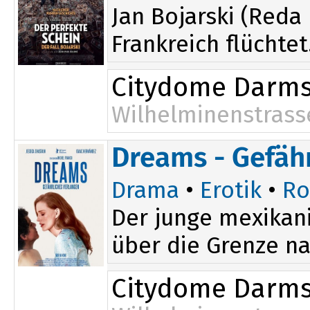
Jan Bojarski (Reda
Frankreich flüchtet
Citydome Darms
Wilhelminenstrass
20:00
Dreams - Gefäh
Drama
•
Erotik
•
Ro
Der junge mexikani
über die Grenze nac
Citydome Darms