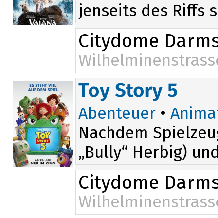
jenseits des Riffs 
Citydome Darms
Wilhelminenstrass
Toy Story 5
Abenteuer
•
Anima
Nachdem Spielzeug
„Bully“ Herbig) un
Citydome Darms
Wilhelminenstrass