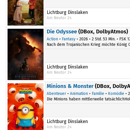
Lichtburg Dinslaken
Am Neutor 24
17:15
Die Odyssee
(DBox, DolbyAtmos)
Action
•
Fantasy
• 2026 • 2 Std. 53 Min. • FSK 1
Nach dem Trojanischen Krieg möchte König O
Lichtburg Dinslaken
Am Neutor 24
19:45
Minions & Monster
(DBox, Dolby
Abenteuer
•
Animation
•
Familie
•
Komödie
• 2
Die Minions haben mittlerweile tatsächlichHo
Lichtburg Dinslaken
Am Neutor 24