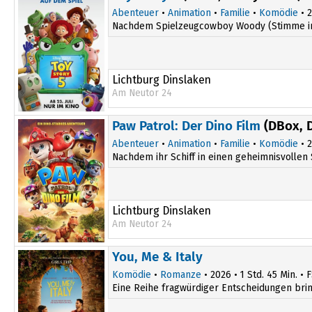
Abenteuer
•
Animation
•
Familie
•
Komödie
• 2
Nachdem Spielzeugcowboy Woody (Stimme im Or
Lichtburg Dinslaken
Am Neutor 24
14:30
Paw Patrol: Der Dino Film
(DBox, 
Abenteuer
•
Animation
•
Familie
•
Komödie
• 2
Nachdem ihr Schiff in einen geheimnisvollen 
Lichtburg Dinslaken
Am Neutor 24
14:15
You, Me & Italy
Komödie
•
Romanze
• 2026 • 1 Std. 45 Min. • 
Eine Reihe fragwürdiger Entscheidungen bringt