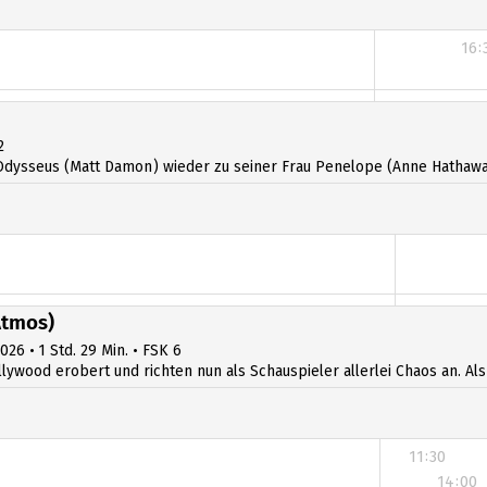
16:
2
dysseus (Matt Damon) wieder zu seiner Frau Penelope (Anne Hathawa
Atmos)
026 • 1 Std. 29 Min. • FSK 6
llywood erobert und richten nun als Schauspieler allerlei Chaos an. Al
11:30
14:00