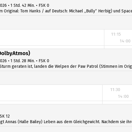
026 • 1 Std. 42 Min. • FSK 0
iginal: Tom Hanks / auf Deutsch: Michael „Bully“ Herbig) und Space R
11:15
14:00
14:15
DolbyAtmos)
026 • 1 Std. 28 Min. • FSK 0
Sturm geraten ist, landen die Welpen der Paw Patrol (Stimmen im Origin
11:30
14:00
14:15
FSK 12
 Annas (Halle Bailey) Leben aus dem Gleichgewicht. Nachdem sie ihre Ste