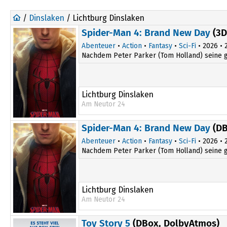
/
Dinslaken
/ Lichtburg Dinslaken
Spider-Man 4: Brand New Day
(3D
Abenteuer
•
Action
•
Fantasy
•
Sci-Fi
• 2026 • 2
Nachdem Peter Parker (Tom Holland) seine gro
Lichtburg Dinslaken
Am Neutor 24
20:15
Spider-Man 4: Brand New Day
(DB
Abenteuer
•
Action
•
Fantasy
•
Sci-Fi
• 2026 • 2
Nachdem Peter Parker (Tom Holland) seine gro
Lichtburg Dinslaken
Am Neutor 24
16:45
Toy Story 5
(DBox, DolbyAtmos)