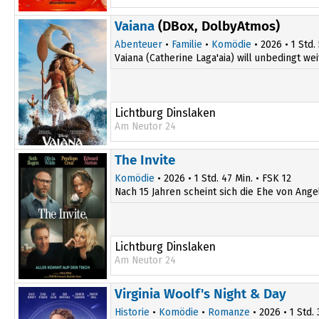
Vaiana
(DBox, DolbyAtmos)
Abenteuer
•
Familie
•
Komödie
• 2026 • 1 Std.
Vaiana (Catherine Laga'aia) will unbedingt wei
Lichtburg Dinslaken
Am Neutor 24
14:15
The Invite
Komödie
• 2026 • 1 Std. 47 Min. • FSK 12
Nach 15 Jahren scheint sich die Ehe von Ange
Lichtburg Dinslaken
Am Neutor 24
17:15
Virginia Woolf's Night & Day
Historie
•
Komödie
•
Romanze
• 2026 • 1 Std. 