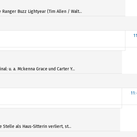
anger Buzz Lightyear (Tim Allen / Walt...
1
al: u. a. Mckenna Grace und Carter Y...
11:
lle als Haus-Sitterin verliert, st...