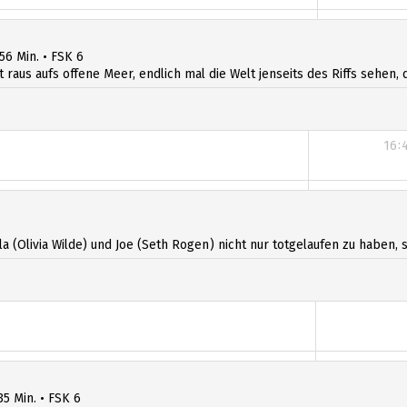
14:30
 56 Min. • FSK 6
t raus aufs offene Meer, endlich mal die Welt jenseits des Riffs sehen, d
16:
17:
la (Olivia Wilde) und Joe (Seth Rogen) nicht nur totgelaufen zu haben,
17
35 Min. • FSK 6