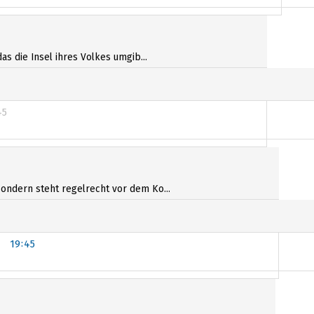
as die Insel ihres Volkes umgib...
45
00
 sondern steht regelrecht vor dem Ko...
19:45
:00