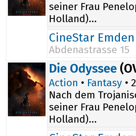
seiner Frau Penel
Holland)...
CineStar Emden
Abdenastrasse 15
16:30
Die Odyssee
(O
19:15
Action
•
Fantasy
• 2
Nach dem Trojanis
seiner Frau Penel
Holland)...