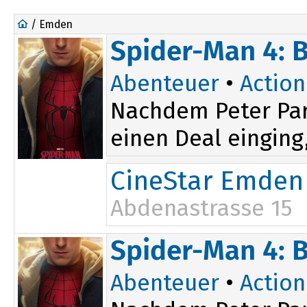
/ Emden
Spider-Man 4: 
Abenteuer
•
Action
Nachdem Peter Par
einen Deal einging,
CineStar Emden
Abdenastrasse 15
14:00
19:30
Spider-Man 4: 
16:40
Abenteuer
•
Action