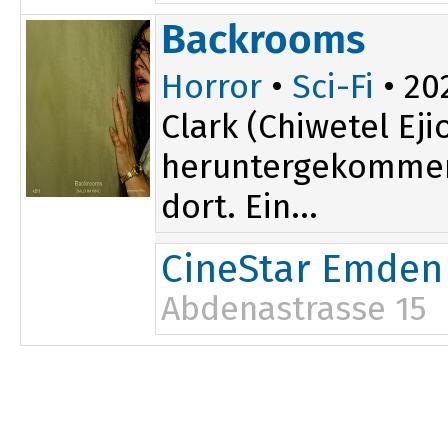
Backrooms
Horror
•
Sci-Fi
• 202
Clark (Chiwetel Ej
heruntergekommene
dort. Ein...
CineStar Emden
Abdenastrasse 15