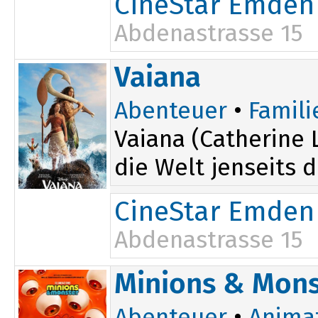
CineStar Emden
Abdenastrasse 15
19:40
Vaiana
Abenteuer
•
Famili
Vaiana (Catherine 
die Welt jenseits d
CineStar Emden
Abdenastrasse 15
11:10
16:50
Minions & Mons
13:45
Abenteuer
•
Anima