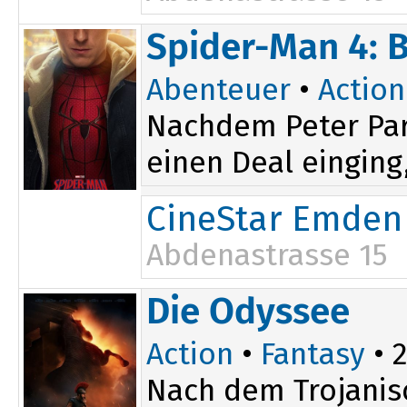
11:00
Spider-Man 4: 
13:30
Abenteuer
•
Action
Nachdem Peter Par
einen Deal einging,
CineStar Emden
Abdenastrasse 15
20:00
Die Odyssee
Action
•
Fantasy
• 2
Nach dem Trojanis