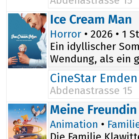
Abdenastrasse 15
12:20
17:00
Ice Cream Man
14:40
Horror
• 2026 • 1 St
Ein idyllischer So
Wendung, als ein g
CineStar Emden
Abdenastrasse 15
20:10
Meine Freundin 
Animation
•
Famili
Die Familie Klawit