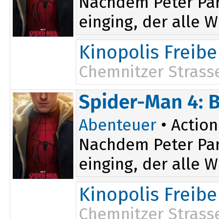
Nachdem Peter Par
einging, der alle W
Kinopolis Freibe
Chemnitzer Strass
17:00
Spider-Man 4: 
20:15
Abenteuer
• Action
Nachdem Peter Par
einging, der alle W
Kinopolis Freibe
Chemnitzer Strass