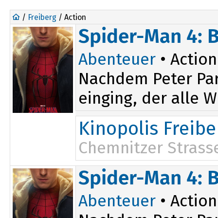
/
Freiberg
/ Action
Spider-Man 4: 
Abenteuer
• Action
Nachdem Peter Par
einging, der alle W
Kinopolis Freibe
Chemnitzer Strass
13:45
Spider-Man 4: 
Abenteuer
• Action