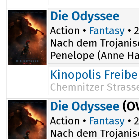
Die Odyssee
Action •
Fantasy
• 2
Nach dem Trojanis
Penelope (Anne Ha
Kinopolis Freibe
Chemnitzer Strass
16:30
Die Odyssee
(O
19:45
Action •
Fantasy
• 2
Nach dem Trojanis