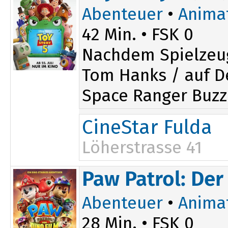
Abenteuer
•
Anima
42 Min. • FSK 0
Nachdem Spielzeu
Tom Hanks / auf De
Space Ranger Buzz 
CineStar Fulda
Löherstrasse 41
14:30
Paw Patrol: Der
Abenteuer
•
Anima
28 Min. • FSK 0