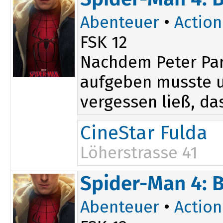
17:10
Abenteuer
•
Action
FSK 12
Nachdem Peter Par
aufgeben musste un
vergessen ließ, das
CineStar Fulda
Löherstrasse 41
16:50
Spider-Man 4: 
20:00
Abenteuer
•
Action