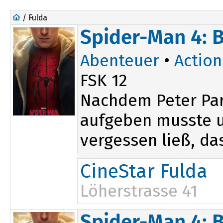
/ Fulda
Spider-Man 4: 
Abenteuer
•
Action
FSK 12
Nachdem Peter Par
aufgeben musste un
vergessen ließ, das
CineStar Fulda
Löherstrasse 41
14:00
20:20
Spider-Man 4: 