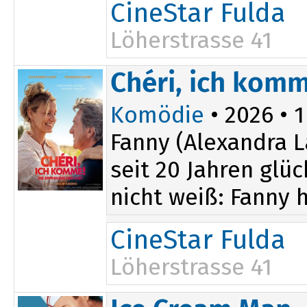
CineStar Fulda
Löherstrasse 41
14:10
Chéri, ich komm
17:40
Komödie
• 2026 • 1
Fanny (Alexandra L
seit 20 Jahren glü
nicht weiß: Fanny ha
CineStar Fulda
Löherstrasse 41
20:20