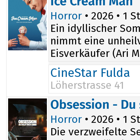
Ice Cream Man
Horror
• 2026 • 1 St
Ein idyllischer So
nimmt eine unheil
Eisverkäufer (Ari M
CineStar Fulda
Löherstrasse 41
20:10
Obsession - Du 
Horror
• 2026 • 1 St
Die verzweifelte 