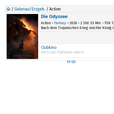
/
Gelenau/Erzgeb.
/ Action
Die Odyssee
Action •
Fantasy
• 2026 • 2 Std. 53 Min. • FSK 1
Nach dem Trojanischen Krieg möchte König O
Clubkino
Am Ernst-Thälmann-Hain 6
19:00