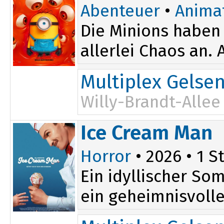
Abenteuer
•
Anima
Die Minions haben 
allerlei Chaos an.
Multiplex Gelse
Willy-Brandt-Allee
15:00
Ice Cream Man
17:00
Horror
• 2026 • 1 St
Ein idyllischer So
ein geheimnisvoller