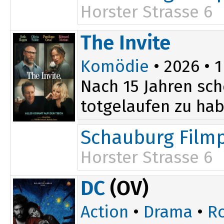
Horster Strasse 6
The Invite
Komödie
• 2026 • 1
Nach 15 Jahren sch
totgelaufen zu hab
Schauburg Filmp
Horster Strasse 6
19:30
DC
(OV)
Action
•
Drama
•
R