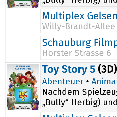
Multiplex Gelse
Willy-Brandt-Allee
15:00
Schauburg Filmp
16:15
17:45
Horster Strasse 6
15:00
Toy Story 5
(3D)
Abenteuer
•
Anima
Nachdem Spielzeug
„Bully“ Herbig) un