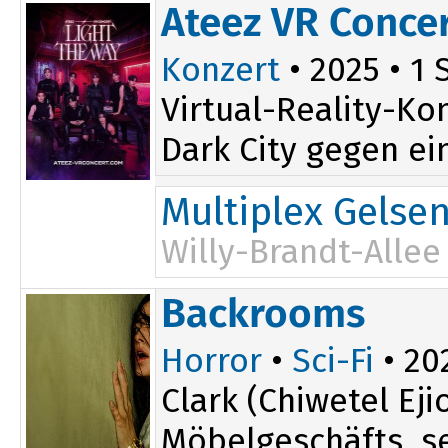
17:45
Ateez VR Concer
20:15
Konzert
• 2025 • 1 
Virtual-Reality-Ko
Dark City gegen ei
Multiplex Gelse
Willy-Brandt-Allee
Backrooms
Horror
•
Sci-Fi
• 202
Clark (Chiwetel E
Möbelgeschäfts, se