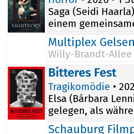
Saga (Seidi Haarla
einem gemeinsamen
Multiplex Gelse
Willy-Brandt-Allee
21:00
Bitteres Fest
Tragikomödie
• 202
Elsa (Bárbara Lenn
gelegen, als währe
Schauburg Filmp