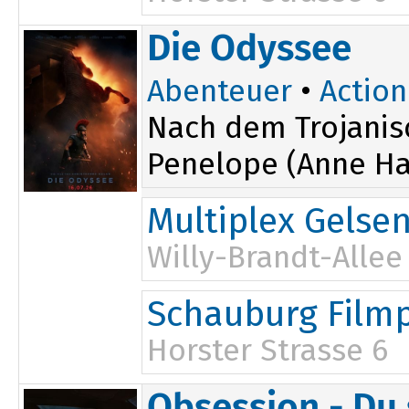
15:00
Die Odyssee
17:00
Abenteuer
•
Action
Nach dem Trojanis
Penelope (Anne Ha
Multiplex Gelse
Willy-Brandt-Allee
17:15
Schauburg Filmp
19:00
20:00
Horster Strasse 6
Obsession - Du 