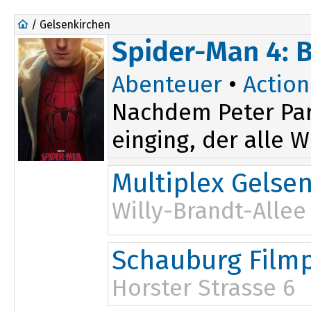
/ Gelsenkirchen
Spider-Man 4: 
Abenteuer
•
Action
Nachdem Peter Par
einging, der alle W
Multiplex Gelse
Willy-Brandt-Allee
15:00
19:00
Schauburg Filmp
16:00
20:15
17:15
Horster Strasse 6