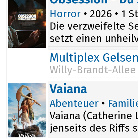
Horror
• 2026 • 1 St
Die verzweifelte S
setzt einen unheilv
Multiplex Gelse
Willy-Brandt-Allee
18:15
Vaiana
20:30
Abenteuer
•
Famili
Vaiana (Catherine 
jenseits des Riffs 