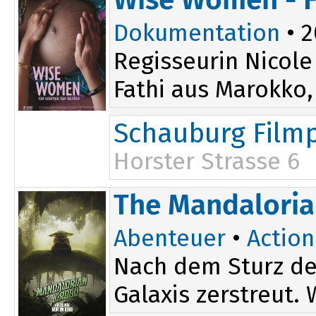
Dokumentation
• 2
Regisseurin Nicole
Fathi aus Marokko,
Schauburg Filmp
Horster Strasse 6
The Mandaloria
Abenteuer
•
Action
Nach dem Sturz de
Galaxis zerstreut.