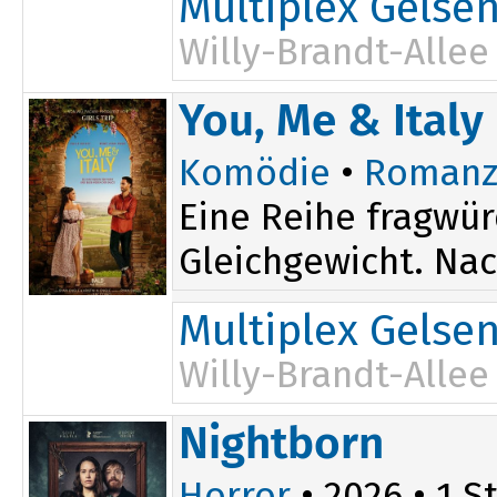
Multiplex Gelse
Willy-Brandt-Allee
20:30
You, Me & Italy
Komödie
•
Romanz
Eine Reihe fragwür
Gleichgewicht. Nach
Multiplex Gelse
Willy-Brandt-Allee
19:00
Nightborn
Horror
• 2026 • 1 St