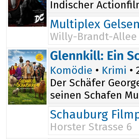
Indischer Actionfi
Multiplex Gelse
Willy-Brandt-Allee
Glennkill: Ein S
Komödie
•
Krimi
• 
Der Schäfer George
seinen Schafen Mur
Schauburg Filmp
Horster Strasse 6