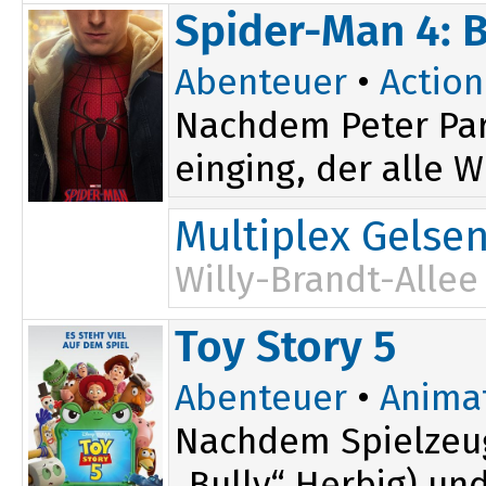
15:00
20:00
Spider-Man 4: 
17:15
Abenteuer
•
Action
Nachdem Peter Par
einging, der alle W
Multiplex Gelse
Willy-Brandt-Allee
15:00
20:30
Toy Story 5
17:45
Abenteuer
•
Anima
Nachdem Spielzeug
„Bully“ Herbig) un