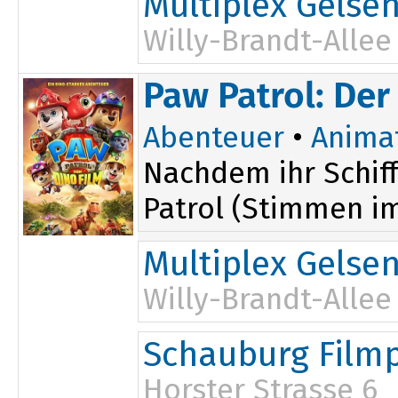
Multiplex Gelse
Willy-Brandt-Allee
Paw Patrol: Der
Abenteuer
•
Anima
Nachdem ihr Schiff
Patrol (Stimmen im 
Multiplex Gelse
Willy-Brandt-Allee
15:00
Schauburg Filmp
16:00
17:00
Horster Strasse 6