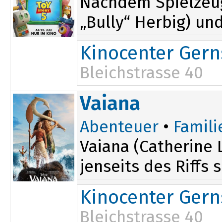
Nachdem Spielzeug
„Bully“ Herbig) un
Kinocenter Ger
Bleichstrasse 40
14:15
Vaiana
Abenteuer
•
Famili
Vaiana (Catherine 
jenseits des Riffs 
Kinocenter Ger
Bleichstrasse 40