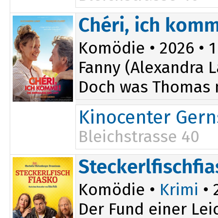
18:15
Chéri, ich komm
Komödie • 2026 • 1 
Fanny (Alexandra L
Doch was Thomas ni
Kinocenter Ger
Bleichstrasse 40
20:30
Steckerlfischfi
Komödie •
Krimi
• 
Der Fund einer Lei