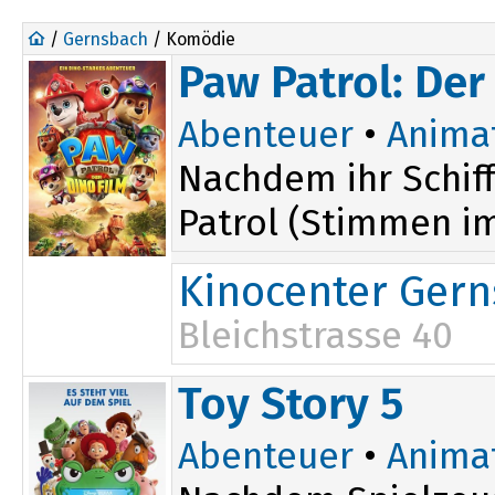
/
Gernsbach
/ Komödie
Paw Patrol: Der
Abenteuer
•
Anima
Nachdem ihr Schiff
Patrol (Stimmen im 
Kinocenter Ger
Bleichstrasse 40
14:30
Toy Story 5
16:30
Abenteuer
•
Anima