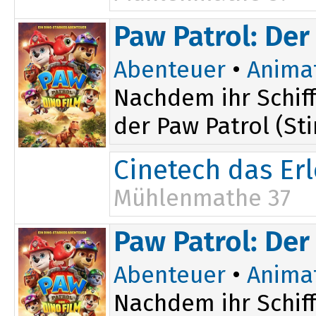
14:15
19:45
Paw Patrol: Der
16:45
Abenteuer
•
Anima
Nachdem ihr Schiff
der Paw Patrol (St
Cinetech das Er
Mühlenmathe 37
14:15
Paw Patrol: Der
17:15
Abenteuer
•
Anima
Nachdem ihr Schiff