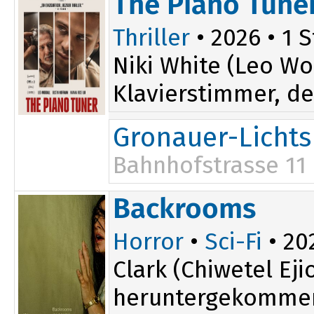
The Piano Tune
Thriller
• 2026 • 1 S
Niki White (Leo Wo
Klavierstimmer, der
Gronauer-Lichts
Bahnhofstrasse 11
Backrooms
Horror
•
Sci-Fi
• 202
Clark (Chiwetel Ej
heruntergekommene