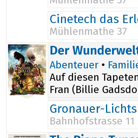
Mühlenmathe 37
Cinetech das Er
Mühlenmathe 37
Der Wunderwe
Abenteuer
•
Famili
Auf diesen Tapeten
Fran (Billie Gadsdo
Gronauer-Lichts
Bahnhofstrasse 11