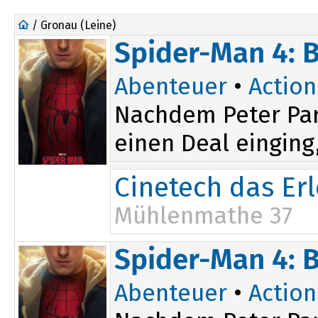
/ Gronau (Leine)
Spider-Man 4: 
Abenteuer
•
Action
Nachdem Peter Par
einen Deal einging,
Cinetech das Er
Mühlenmathe 37
14:15
19:45
Spider-Man 4: 
16:45
Abenteuer
•
Action