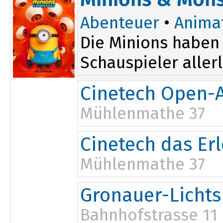
17:15
Abenteuer
•
Anima
Die Minions haben 
Schauspieler aller
Cinetech Open-A
Mühlenmathe 37
Cinetech das Er
Mühlenmathe 37
Gronauer-Lichts
Bahnhofstrasse 11