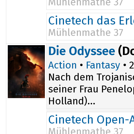
Mühlenmathe 37
17:00
Cinetech das Er
Mühlenmathe 37
17:00
Die Odyssee
(D
19:15
Action
•
Fantasy
• 2
Nach dem Trojanis
seiner Frau Penel
Holland)...
Cinetech Open-A
Mühlenmathe 37