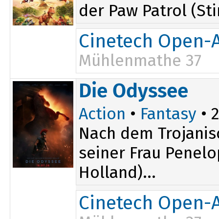
der Paw Patrol (St
Cinetech Open-A
Mühlenmathe 37
14:15
Die Odyssee
17:15
Action
•
Fantasy
• 2
Nach dem Trojanis
seiner Frau Penel
Holland)...
Cinetech Open-A