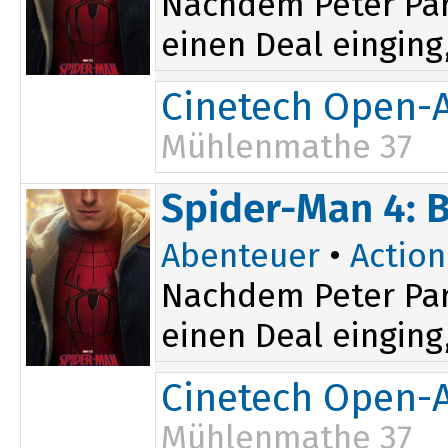
Nachdem Peter Par
einen Deal einging,
Cinetech Open-A
Mühlenmathe 37
17:15
Spider-Man 4: 
20:15
Abenteuer
•
Action
Nachdem Peter Par
einen Deal einging,
Cinetech Open-A
Mühlenmathe 37