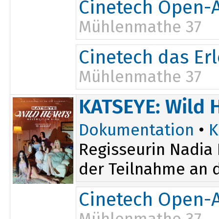
Cinetech Open-A
Mühlenmathe 37
15:00
Cinetech das Er
Mühlenmathe 37
15:00
KATSEYE: Wild 
Dokumentation
•
K
Regisseurin Nadia 
der Teilnahme an d
Cinetech Open-A