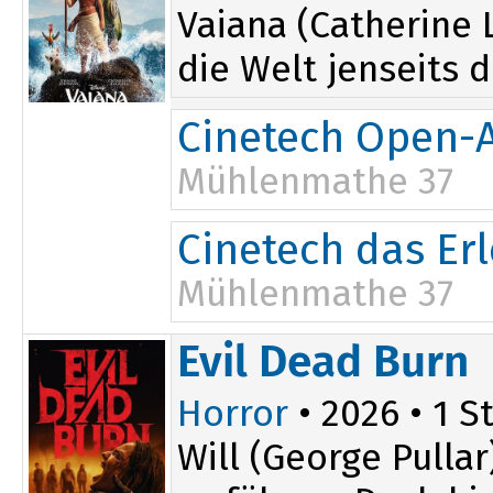
Vaiana (Catherine 
die Welt jenseits d
Cinetech Open-A
Mühlenmathe 37
14:30
Cinetech das Er
Mühlenmathe 37
14:30
Evil Dead Burn
Horror
• 2026 • 1 St
Will (George Pulla