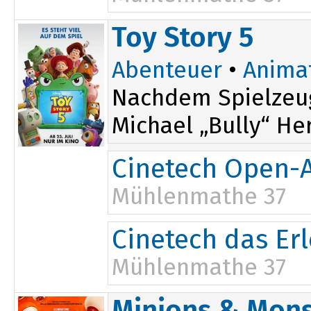
19:15
Toy Story 5
Abenteuer
•
Anima
Nachdem Spielzeug
Michael „Bully“ He
Cinetech Open-A
Mühlenmathe 37
14:45
Cinetech das Er
17:15
Mühlenmathe 37
14:45
Minions & Mons