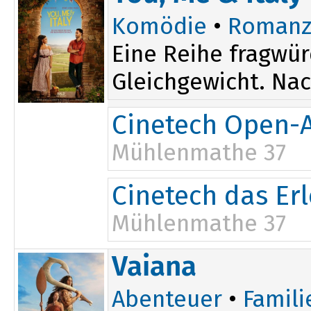
Komödie
•
Romanz
Eine Reihe fragwür
Gleichgewicht. Nach
Cinetech Open-A
Mühlenmathe 37
20:30
Cinetech das Er
Mühlenmathe 37
20:30
Vaiana
Abenteuer
•
Famili