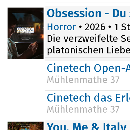
15:00
Obsession - Du 
17:30
Horror
• 2026 • 1 St
Die verzweifelte S
platonischen Liebe 
Cinetech Open-A
Mühlenmathe 37
20:00
Cinetech das Er
Mühlenmathe 37
20:00
You, Me & Italy