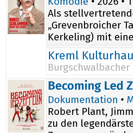
Komödie
• 2026 • 1
Als stellvertreten
„Grevenbroicher T
Kerkeling) mit eine
Kreml Kulturha
Burgschwalbacher 
Becoming Led Z
Dokumentation
•
M
Robert Plant, Jim
zu den legendärste