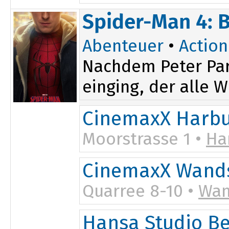
Spider-Man 4: 
Abenteuer
•
Action
Nachdem Peter Par
einging, der alle W
CinemaxX Harb
Moorstrasse 1 •
Ha
CinemaxX Wand
Quarree 8-10 •
Wan
Hansa Studio B