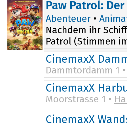
Paw Patrol: Der
Abenteuer
•
Anima
Nachdem ihr Schiff
Patrol (Stimmen im 
CinemaxX Damm
Dammtordamm 1 
CinemaxX Harb
Moorstrasse 1 •
Ha
CinemaxX Wand