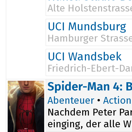
Alte Holstenstrass
UCI Mundsburg
Hamburger Strasse
UCI Wandsbek
Friedrich-Ebert-D
Spider-Man 4: 
Abenteuer
•
Action
Nachdem Peter Par
einging, der alle W