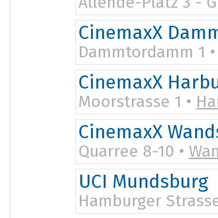
Allende-Platz 3 - 
CinemaxX Damm
Dammtordamm 1 
CinemaxX Harb
Moorstrasse 1 •
Ha
CinemaxX Wand
Quarree 8-10 •
Wan
UCI Mundsburg
Hamburger Strasse