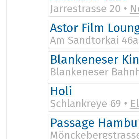
Jarrestrasse 20 •
N
20:15
Astor Film Loun
Am Sandtorkai 46a
Blankeneser Ki
Blankeneser Bahnh
Holi
Schlankreye 69 •
E
Passage Hambu
Mönckebergstrasse