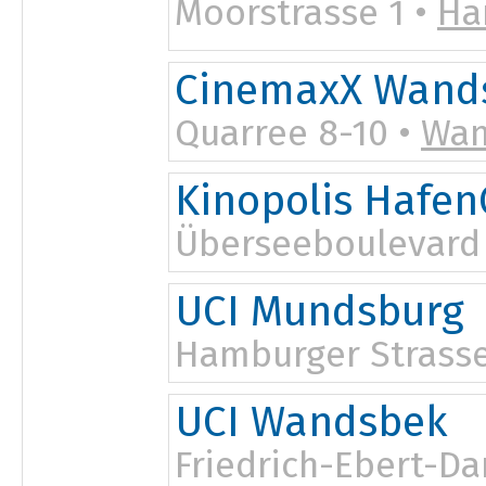
Moorstrasse 1 •
Ha
CinemaxX Wand
Quarree 8-10 •
Wan
Kinopolis Hafen
Überseeboulevard 
23:00
UCI Mundsburg
Hamburger Strasse
UCI Wandsbek
Friedrich-Ebert-D