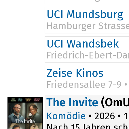
UCI Mundsburg
Hamburger Strasse
UCI Wandsbek
Friedrich-Ebert-D
Zeise Kinos
Friedensallee 7-9 
The Invite
(OmU
Komödie
• 2026 • 1
Nach 15 Jahren sch