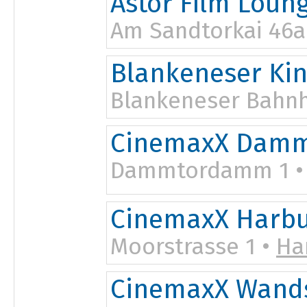
Astor Film Loun
Am Sandtorkai 46a
Blankeneser Ki
Blankeneser Bahnh
CinemaxX Damm
Dammtordamm 1 
CinemaxX Harb
Moorstrasse 1 •
Ha
CinemaxX Wand