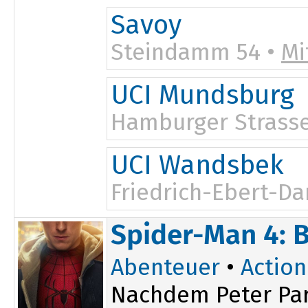
12:30
19:30
Savoy
Steindamm 54 •
Mi
UCI Mundsburg
Hamburger Strasse
UCI Wandsbek
Friedrich-Ebert-D
Spider-Man 4: 
Abenteuer
•
Action
Nachdem Peter Par