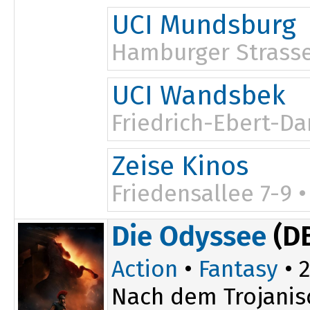
20:30
UCI Mundsburg
Hamburger Strasse
UCI Wandsbek
Friedrich-Ebert-D
Zeise Kinos
Friedensallee 7-9 
Die Odyssee
(D
Action
•
Fantasy
• 2
Nach dem Trojanis