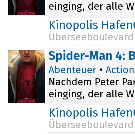
einging, der alle W
Kinopolis Hafen
Überseeboulevard 
16:00
Spider-Man 4: 
Abenteuer
•
Action
Nachdem Peter Par
einging, der alle W
Kinopolis Hafen
Überseeboulevard 