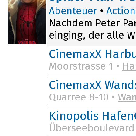
Abenteuer
•
Action
Nachdem Peter Par
einging, der alle W
CinemaxX Harb
Moorstrasse 1 •
Ha
CinemaxX Wand
Quarree 8-10 •
Wan
Kinopolis Hafen
Überseeboulevard 