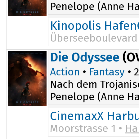
Penelope (Anne Ha
Kinopolis Hafen
Überseeboulevard 
19:00
Die Odyssee
(O
Action
•
Fantasy
• 2
Nach dem Trojanis
Penelope (Anne Ha
CinemaxX Harb
Moorstrasse 1 •
Ha