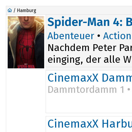
/ Hamburg
Spider-Man 4: 
Abenteuer
•
Action
Nachdem Peter Par
einging, der alle W
CinemaxX Damm
Dammtordamm 1 
CinemaxX Harb