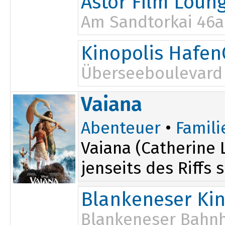
Astor Film Loun
Am Sandtorkai 46a
Kinopolis Hafen
Überseeboulevard 
Vaiana
Abenteuer
•
Famili
Vaiana (Catherine 
jenseits des Riffs 
Blankeneser Ki
Blankeneser Bahnh