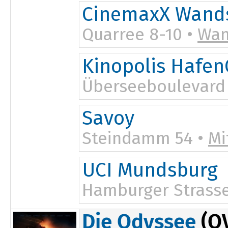
CinemaxX Wand
Quarree 8-10 •
Wan
Kinopolis Hafen
Überseeboulevard 
Savoy
Steindamm 54 •
Mi
18:30
UCI Mundsburg
Hamburger Strasse
Die Odyssee
(OV