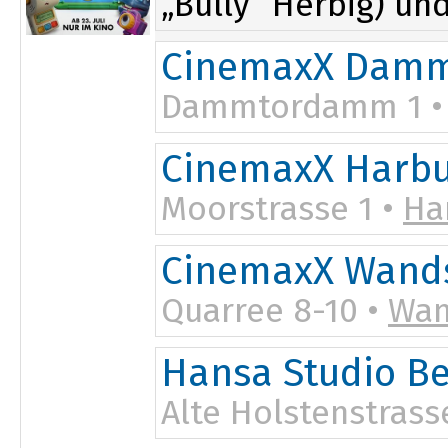
„Bully“ Herbig) un
CinemaxX Damm
Dammtordamm 1 
CinemaxX Harb
Moorstrasse 1 •
Ha
CinemaxX Wand
Quarree 8-10 •
Wan
Hansa Studio B
Alte Holstenstrass