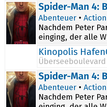
Spider-Man 4: 
Abenteuer
•
Action
Nachdem Peter Par
einging, der alle W
Kinopolis Hafen
Überseeboulevard 
Spider-Man 4: 
Abenteuer
•
Action
Nachdem Peter Par
einging, der alle W