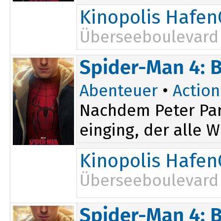
Kinopolis Hafen
Überseeboulevard 
17:00
Spider-Man 4: 
20:30
Abenteuer
•
Action
Nachdem Peter Par
einging, der alle W
Kinopolis Hafen
Überseeboulevard 
Spider-Man 4: 