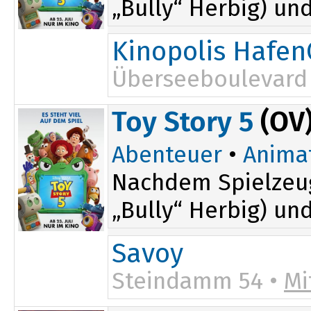
„Bully“ Herbig) un
Kinopolis Hafen
Überseeboulevard 
Toy Story 5
(OV
Abenteuer
•
Anima
Nachdem Spielzeug
„Bully“ Herbig) un
Savoy
Steindamm 54 •
Mi