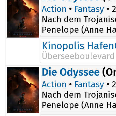
Action
•
Fantasy
• 2
Nach dem Trojanis
Penelope (Anne Ha
Kinopolis Hafen
Überseeboulevard 
19:40
Die Odyssee
(O
Action
•
Fantasy
• 2
Nach dem Trojanis
Penelope (Anne Ha