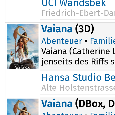
UCI Wandsbek
Friedrich-Ebert-D
Vaiana
(3D)
Abenteuer
•
Famili
Vaiana (Catherine 
jenseits des Riffs 
Hansa Studio B
Alte Holstenstrass
Vaiana
(DBox, 