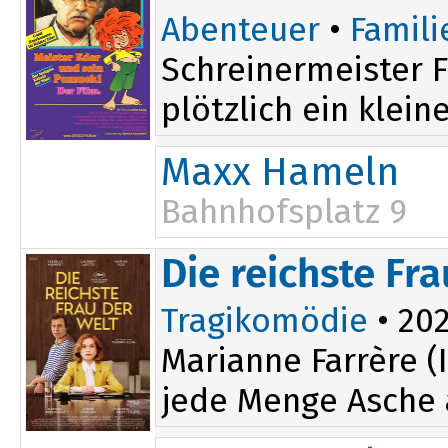
Abenteuer
•
Famili
Schreinermeister F
plötzlich ein klein
Maxx Hameln
Bahnhofsplatz 9
Die reichste Fr
Tragikomödie
• 202
Marianne Farrère (I
jede Menge Asche a