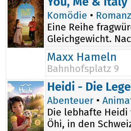
You, Me & Italy
Komödie
•
Romanz
Eine Reihe fragwür
Gleichgewicht. Nach
Maxx Hameln
Bahnhofsplatz 9
20:10
Heidi - Die Le
Abenteuer
•
Anima
Die lebhafte Heidi
Öhi, in den Schweiz