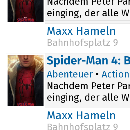
Nachdem Peter Par
einging, der alle W
Maxx Hameln
Bahnhofsplatz 9
16:45
Spider-Man 4: 
20:00
Abenteuer
•
Action
Nachdem Peter Par
einging, der alle W
Maxx Hameln
Bahnhofsplatz 9