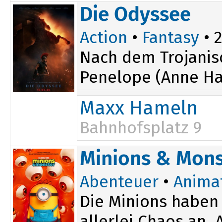
15:00
Die Odyssee
17:15
Action
•
Fantasy
• 2
Nach dem Trojanis
Penelope (Anne Ha
Maxx Hameln
Bahnhofsplatz 9
16:30
Minions & Mons
Abenteuer
•
Anima
Die Minions haben 
allerlei Chaos an.