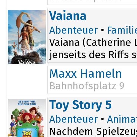
Vaiana
Abenteuer
•
Famili
Vaiana (Catherine 
jenseits des Riffs 
Maxx Hameln
Bahnhofsplatz 9
14:10
Toy Story 5
17:00
Abenteuer
•
Anima
Nachdem Spielzeug