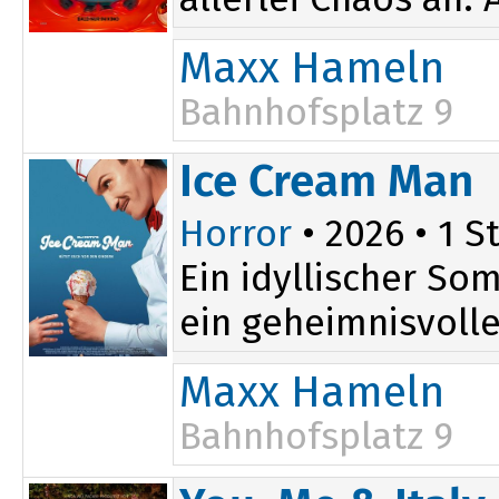
Maxx Hameln
Bahnhofsplatz 9
14:20
Ice Cream Man
Horror
• 2026 • 1 St
Ein idyllischer So
ein geheimnisvoller
Maxx Hameln
Bahnhofsplatz 9
20:20