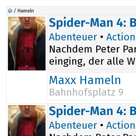
/ Hameln
Spider-Man 4: 
Abenteuer
•
Action
Nachdem Peter Par
einging, der alle W
Maxx Hameln
Bahnhofsplatz 9
14:30
19:30
Spider-Man 4: 
Abenteuer
•
Action