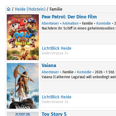
/
Heide (Holstein)
/ Familie
Paw Patrol: Der Dino Film
Abenteuer
•
Animation
• Familie •
Komödie
• 2
Nachdem ihr Schiff in einen geheimnisvollen 
LichtBlick Heide
Süderstrasse 24
12:00
18:00
Vaiana
15:00
Abenteuer
• Familie •
Komödie
• 2026 • 1 Std.
Vaiana (Catherine Laga'aia) will unbedingt wei
LichtBlick Heide
Süderstrasse 24
12:00
18:00
Toy Story 5