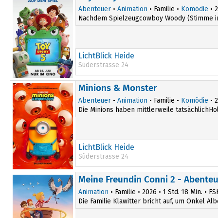
15:00
Abenteuer
•
Animation
• Familie •
Komödie
• 2
Nachdem Spielzeugcowboy Woody (Stimme im Or
LichtBlick Heide
Süderstrasse 24
12:30
18:30
Minions & Monster
15:30
Abenteuer
•
Animation
• Familie •
Komödie
• 2
Die Minions haben mittlerweile tatsächlichHo
LichtBlick Heide
Süderstrasse 24
12:30
Meine Freundin Conni 2 - Abenteu
15:00
Animation
• Familie • 2026 • 1 Std. 18 Min. • FS
Die Familie Klawitter bricht auf, um Onkel A