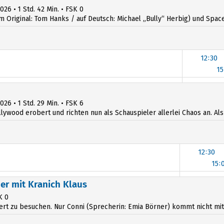
15:00
026 • 1 Std. 42 Min. • FSK 0
iginal: Tom Hanks / auf Deutsch: Michael „Bully“ Herbig) und Space R
12:30
15
12:30
15
026 • 1 Std. 29 Min. • FSK 6
llywood erobert und richten nun als Schauspieler allerlei Chaos an. Al
12:30
15:
12:30
er mit Kranich Klaus
15:
K 0
lbert zu besuchen. Nur Conni (Sprecherin: Emia Börner) kommt nicht mit