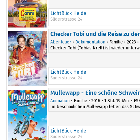
LichtBlick Heide
Süderstrasse 24
12:30
Checker Tobi und die Reise zu de
Abenteuer
•
Dokumentation
• Familie • 2023 •
Checker Tobi (Tobias Krell) ist wieder unter
LichtBlick Heide
Süderstrasse 24
Mullewapp - Eine schöne Schwein
Animation
• Familie • 2016 • 1 Std. 19 Min. • FS
Im beschaulichen Mullewapp leben das Schwei
LichtBlick Heide
Süderstrasse 24