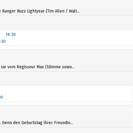
anger Buzz Lightyear (Tim Allen / Walt...
18:30
:30
18:30
:30
s sie vom Regisseur Max (Stimme sowo...
00
00
. Denn den Geburtstag ihrer Freundin...