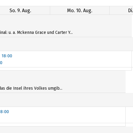
So. 9. Aug.
Mo. 10. Aug.
Di
al: u. a. Mckenna Grace und Carter Y...
18:00
00
18:00
00
as die Insel ihres Volkes umgib...
18:00
18:00