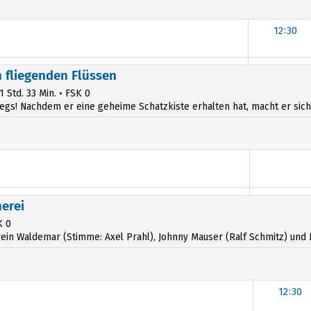
12:30
12:30
n fliegenden Flüssen
 1 Std. 33 Min. • FSK 0
wegs! Nachdem er eine geheime Schatzkiste erhalten hat, macht er sich
erei
K 0
n Waldemar (Stimme: Axel Prahl), Johnny Mauser (Ralf Schmitz) und Fra
12:30