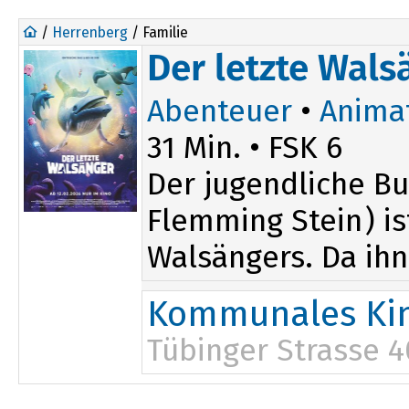
/
Herrenberg
/ Familie
Der letzte Wals
Abenteuer
•
Anima
31 Min. • FSK 6
Der jugendliche B
Flemming Stein) is
Walsängers. Da ihn 
Kommunales Kin
Tübinger Strasse 4