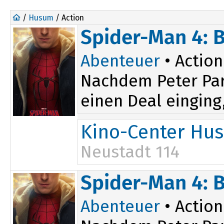
/
Husum
/ Action
Spider-Man 4: 
Abenteuer
• Action
Nachdem Peter Par
einen Deal einging,
Kino-Center Hu
Neustadt 114
15:45
Spider-Man 4: 
Abenteuer
• Action