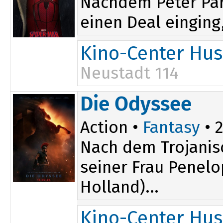
Nachdem Peter Par
einen Deal einging,
Kino-Center Hu
Neustadt 114
19:30
Die Odyssee
Action •
Fantasy
• 2
Nach dem Trojanis
seiner Frau Penel
Holland)...
Kino-Center Hu