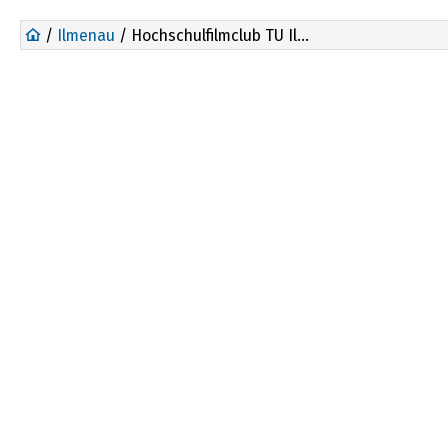
/
Ilmenau
/ Hochschulfilmclub TU Ilmenau