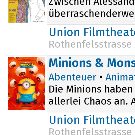
Zwischen Alessandr
überraschenderweis
Union Filmtheat
Rothenfelsstrasse
18:45
Minions & Mons
Abenteuer
•
Anima
Die Minions haben 
allerlei Chaos an.
Union Filmtheat
Rothenfelsstrasse