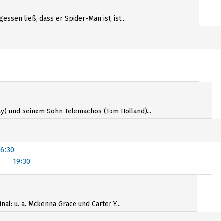
sen ließ, dass er Spider-Man ist, ist...
y) und seinem Sohn Telemachos (Tom Holland)...
16:30
19:30
16:40
19:30
al: u. a. Mckenna Grace und Carter Y...