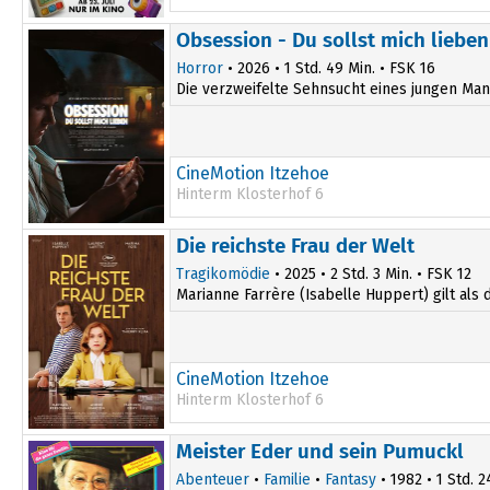
14:15
Obsession - Du sollst mich lieben
Horror
• 2026 • 1 Std. 49 Min. • FSK 16
Die verzweifelte Sehnsucht eines jungen Mann
CineMotion Itzehoe
Hinterm Klosterhof 6
20:15
Die reichste Frau der Welt
Tragikomödie
• 2025 • 2 Std. 3 Min. • FSK 12
Marianne Farrère (Isabelle Huppert) gilt als 
CineMotion Itzehoe
Hinterm Klosterhof 6
Meister Eder und sein Pumuckl
Abenteuer
•
Familie
•
Fantasy
• 1982 • 1 Std. 2