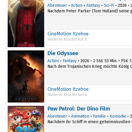
Abenteuer
•
Action
•
Fantasy
•
Sci-Fi
• 2026 • 2
Nachdem Peter Parker (Tom Holland) seine gro
CineMotion Itzehoe
Hinterm Klosterhof 6
Die Odyssee
Action
•
Fantasy
• 2026 • 2 Std. 53 Min. • FSK 1
Nach dem Trojanischen Krieg möchte König O
CineMotion Itzehoe
Hinterm Klosterhof 6
16:30
Paw Patrol: Der Dino Film
19:30
Abenteuer
•
Animation
•
Familie
•
Komödie
• 2
Nachdem ihr Schiff in einen geheimnisvollen 