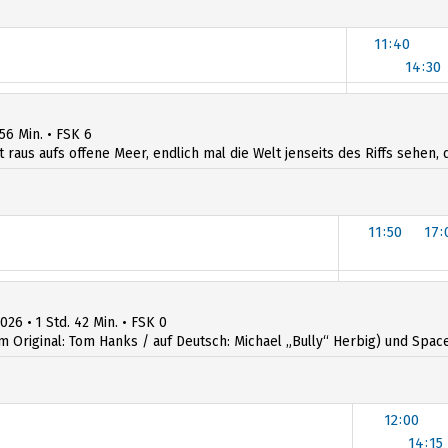
11:40
14:30
14:45
 56 Min. • FSK 6
t raus aufs offene Meer, endlich mal die Welt jenseits des Riffs sehen, d
11:50
17:
17:
026 • 1 Std. 42 Min. • FSK 0
iginal: Tom Hanks / auf Deutsch: Michael „Bully“ Herbig) und Space R
12:00
14:15