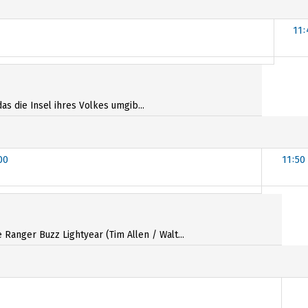
11:
as die Insel ihres Volkes umgib...
00
11:50
00
anger Buzz Lightyear (Tim Allen / Walt...