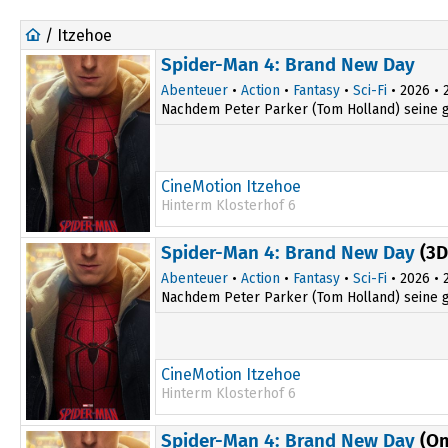
/ Itzehoe
Spider-Man 4: Brand New Day
Abenteuer
•
Action
•
Fantasy
•
Sci-Fi
• 2026 • 2
Nachdem Peter Parker (Tom Holland) seine gro
CineMotion Itzehoe
Hinterm Klosterhof 6
14:00
Spider-Man 4: Brand New Day
(3D
16:45
Abenteuer
•
Action
•
Fantasy
•
Sci-Fi
• 2026 • 2
Nachdem Peter Parker (Tom Holland) seine gro
CineMotion Itzehoe
Hinterm Klosterhof 6
20:00
Spider-Man 4: Brand New Day
(O