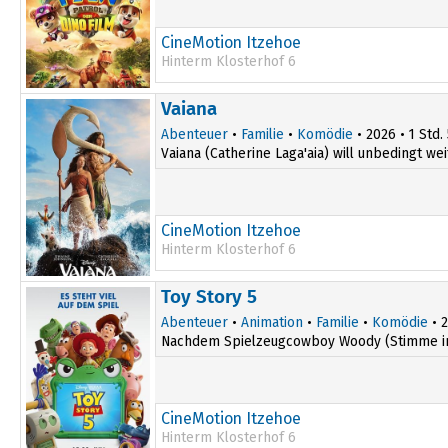
CineMotion Itzehoe
Hinterm Klosterhof 6
14:30
Vaiana
Abenteuer
•
Familie
•
Komödie
• 2026 • 1 Std.
Vaiana (Catherine Laga'aia) will unbedingt wei
CineMotion Itzehoe
Hinterm Klosterhof 6
17:00
Toy Story 5
Abenteuer
•
Animation
•
Familie
•
Komödie
• 2
Nachdem Spielzeugcowboy Woody (Stimme im Or
CineMotion Itzehoe
Hinterm Klosterhof 6