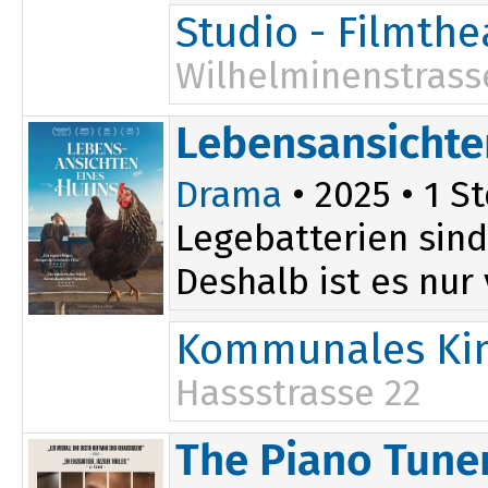
Studio - Filmth
Wilhelminenstrass
Lebensansichte
Drama
• 2025 • 1 St
Legebatterien sind
Deshalb ist es nur
Kommunales Kin
Hassstrasse 22
20:00
The Piano Tune