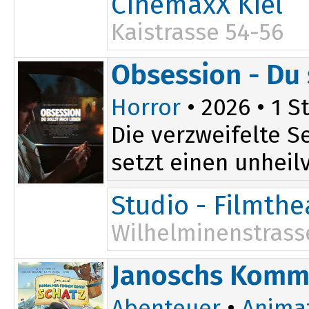
CinemaxX Kiel
Kaistrasse 54-56
Obsession - Du 
Horror
• 2026 • 1 St
Die verzweifelte S
setzt einen unheilv
Studio - Filmth
Wilhelminenstrass
Janoschs Komm, 
Abenteuer
•
Anima