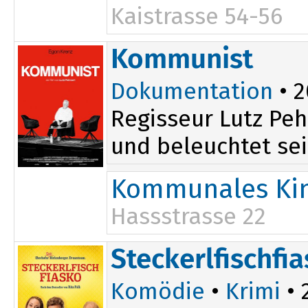
Kaistrasse 54-56
Kommunist
Dokumentation
• 2
Regisseur Lutz Pe
und beleuchtet sei
Kommunales Kin
Hassstrasse 22
17:45
Steckerlfischfi
Komödie
•
Krimi
• 