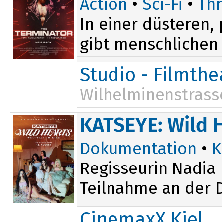
Action
•
Sci-Fi
•
Thr
In einer düsteren
gibt menschlichen 
Studio - Filmth
Wilhelminenstrass
KATSEYE: Wild 
Dokumentation
•
K
Regisseurin Nadia 
Teilnahme an der D
CinemaxX Kiel