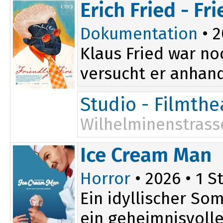
20:30
Erich Fried - Fri
Dokumentation
• 2
Klaus Fried war noc
versucht er anhand
Studio - Filmth
Wilhelminenstrass
Ice Cream Man
Horror
• 2026 • 1 St
Ein idyllischer So
ein geheimnisvoller