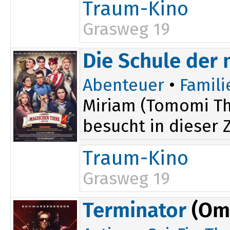
Traum-Kino
Grasweg 19
Die Schule der 
Abenteuer
•
Famili
Miriam (Tomomi The
besucht in dieser Z
Traum-Kino
Grasweg 19
Terminator
(Om