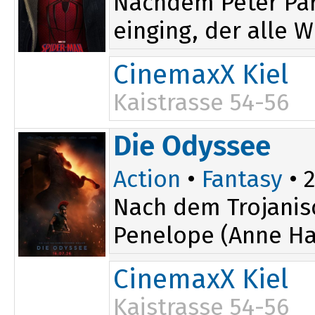
Nachdem Peter Par
einging, der alle W
CinemaxX Kiel
Kaistrasse 54-56
15:30
20:10
Die Odyssee
16:50
Action
•
Fantasy
• 2
Nach dem Trojanis
Penelope (Anne Ha
CinemaxX Kiel
Kaistrasse 54-56