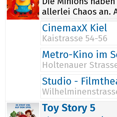
Die Minions haben 
allerlei Chaos an.
CinemaxX Kiel
Kaistrasse 54-56
12:00
17:45
Metro-Kino im S
14:50
Holtenauer Strasse
Studio - Filmth
Wilhelminenstrass
15:30
Toy Story 5