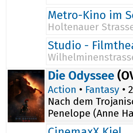
11:30
17:45
Metro-Kino im S
14:45
19:30
Holtenauer Strasse
14:30
19:45
Studio - Filmth
Wilhelminenstrass
15:30
19:30
Die Odyssee
(O
Action
•
Fantasy
• 2
Nach dem Trojanis
Penelope (Anne Ha
CinemaxX Kiel