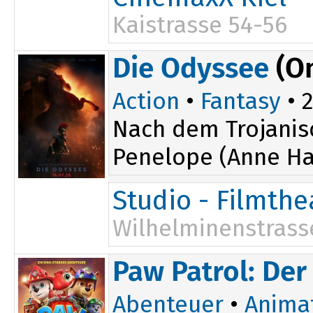
Kaistrasse 54-56
16:30
Die Odyssee
(O
19:30
19:50
Action
•
Fantasy
• 2
Nach dem Trojanis
Penelope (Anne Ha
Studio - Filmth
Wilhelminenstrass
Paw Patrol: Der
Abenteuer
•
Anima