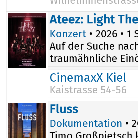
Wilhelminenstrass
Ateez: Light Th
Konzert
• 2026 • 1 
Auf der Suche nac
traumähnliche Ein
CinemaxX Kiel
Kaistrasse 54-56
Fluss
Dokumentation
• 2
Timo Großpietsch k