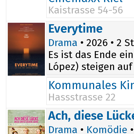
Kaistrasse 54-56
19:00
Everytime
Drama
• 2026 • 2 St
Es ist das Ende ei
López) steigen au
Kommunales Kin
Hassstrasse 22
Ach, diese Lück
Drama
•
Komödie
•