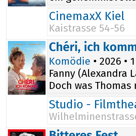
CinemaxX Kiel
Kaistrasse 54-56
20:10
Chéri, ich komm
Komödie
• 2026 • 1
Fanny (Alexandra L
Doch was Thomas ni
Studio - Filmth
Wilhelminenstrass
15:30
Bitteres Fest