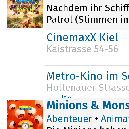
Nachdem ihr Schiff
Patrol (Stimmen im 
CinemaxX Kiel
Kaistrasse 54-56
11:30
16:45
Metro-Kino im S
12:15
13:15
Holtenauer Strasse
14:15
14:30
13:15
Minions & Mons
Abenteuer
•
Anima