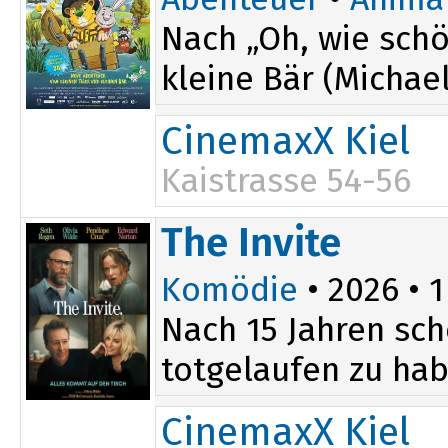
Nach „Oh, wie schö
kleine Bär (Michae
CinemaxX Kiel
Kaistrasse 54-56
11:30
The Invite
Komödie
• 2026 • 1
Nach 15 Jahren sch
totgelaufen zu hab
CinemaxX Kiel