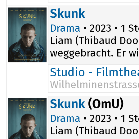
17:30
Skunk
20:00
Drama
• 2023 • 1 St
Liam (Thibaud Doo
weggebracht. Er wir
Studio - Filmth
Wilhelminenstrass
18:00
Skunk
(OmU)
Drama
• 2023 • 1 St
Liam (Thibaud Doo