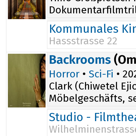
Dokumentarfilmtril
Kommunales Kin
Hassstrasse 22
Backrooms
(Om
Horror
•
Sci-Fi
• 202
Clark (Chiwetel E
Möbelgeschäfts, se
Studio - Filmth
Wilhelminenstrass