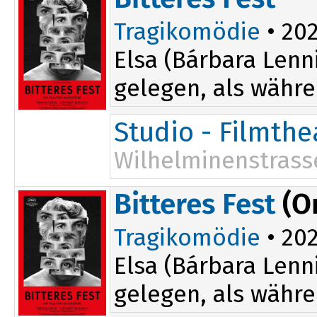
Tragikomödie
• 202
Elsa (Bárbara Lenn
gelegen, als währe
Studio - Filmth
Wilhelminenstrass
18:00
Bitteres Fest
(O
Tragikomödie
• 202
Elsa (Bárbara Lenn
gelegen, als währe