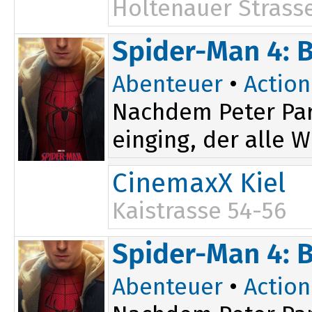
Holtenauer Strasse
14:20
13:45
20:15
Spider-Man 4: 
16:45
Abenteuer
•
Action
Nachdem Peter Par
einging, der alle W
CinemaxX Kiel
Kaistrasse 54-56
20:20
Spider-Man 4: 
Abenteuer
•
Action