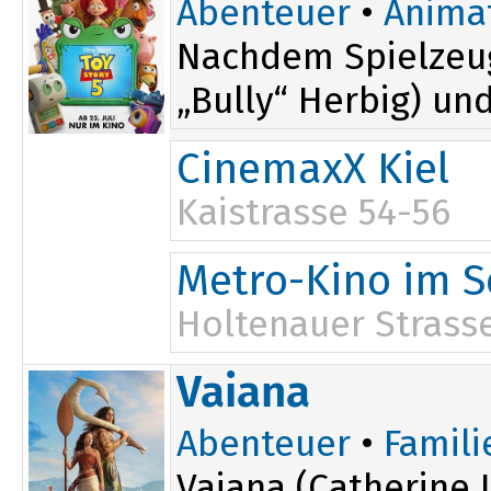
Abenteuer
•
Anima
Nachdem Spielzeug
„Bully“ Herbig) un
CinemaxX Kiel
Kaistrasse 54-56
11:40
17:20
Metro-Kino im S
15:15
Holtenauer Strasse
Vaiana
Abenteuer
•
Famili
Vaiana (Catherine 