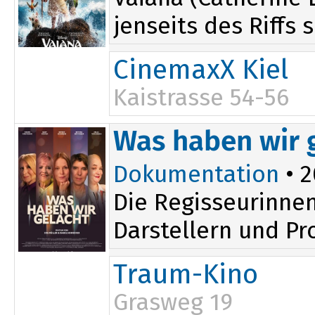
jenseits des Riffs 
CinemaxX Kiel
Kaistrasse 54-56
12:00
Was haben wir 
13:40
Dokumentation
• 2
Die Regisseurinnen
Darstellern und Pr
Traum-Kino
Grasweg 19