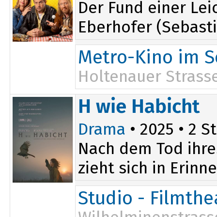
Der Fund einer Lei
Eberhofer (Sebasti
Metro-Kino im S
Holtenauer Strasse
18:00
H wie Habicht
Drama
• 2025 • 2 St
Nach dem Tod ihres
zieht sich in Erin
Studio - Filmth