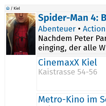
/ Kiel
Spider-Man 4: 
Abenteuer
•
Action
Nachdem Peter Par
einging, der alle W
CinemaxX Kiel
Kaistrasse 54-56
11:30
16:00
20:20
Metro-Kino im S
12:20
17:00
13:40
18:30