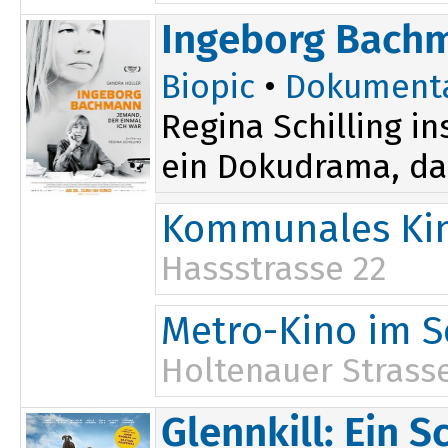
Ingeborg Bachm
Biopic
•
Dokument
Regina Schilling i
ein Dokudrama, das
Kommunales Kin
Hassstrasse 22
Metro-Kino im S
Holtenauer Strasse
Glennkill: Ein S