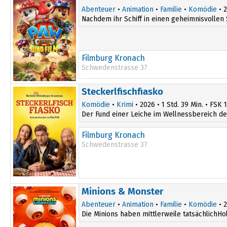
Abenteuer
•
Animation
•
Familie
•
Komödie
• 2
Nachdem ihr Schiff in einen geheimnisvollen 
Filmburg Kronach
Schwedenstrasse 37
13:45
Steckerlfischfiasko
15:30
Komödie
•
Krimi
• 2026 • 1 Std. 39 Min. • FSK 
Der Fund einer Leiche im Wellnessbereich des
Filmburg Kronach
Schwedenstrasse 37
14:00
18:00
Minions & Monster
16:00
20:00
Abenteuer
•
Animation
•
Familie
•
Komödie
• 2
17:00
Die Minions haben mittlerweile tatsächlichHo
19:00