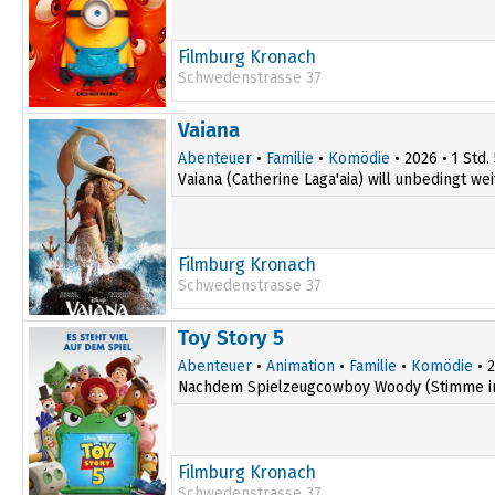
Filmburg Kronach
Schwedenstrasse 37
Vaiana
Abenteuer
•
Familie
•
Komödie
• 2026 • 1 Std.
Vaiana (Catherine Laga'aia) will unbedingt wei
Filmburg Kronach
Schwedenstrasse 37
Toy Story 5
Abenteuer
•
Animation
•
Familie
•
Komödie
• 2
Nachdem Spielzeugcowboy Woody (Stimme im Or
Filmburg Kronach
Schwedenstrasse 37