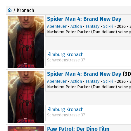
/ Kronach
Spider-Man 4: Brand New Day
Abenteuer
•
Action
•
Fantasy
•
Sci-Fi
• 2026 • 2
Nachdem Peter Parker (Tom Holland) seine gro
Filmburg Kronach
Schwedenstrasse 37
13:45
Spider-Man 4: Brand New Day
(3D
16:30
Abenteuer
•
Action
•
Fantasy
•
Sci-Fi
• 2026 • 2
Nachdem Peter Parker (Tom Holland) seine gro
Filmburg Kronach
Schwedenstrasse 37
19:30
Paw Patrol: Der Dino Film