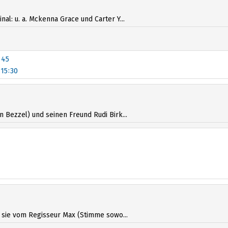
al: u. a. Mckenna Grace und Carter Y...
:45
15:30
 Bezzel) und seinen Freund Rudi Birk...
18:00
20:00
s sie vom Regisseur Max (Stimme sowo...