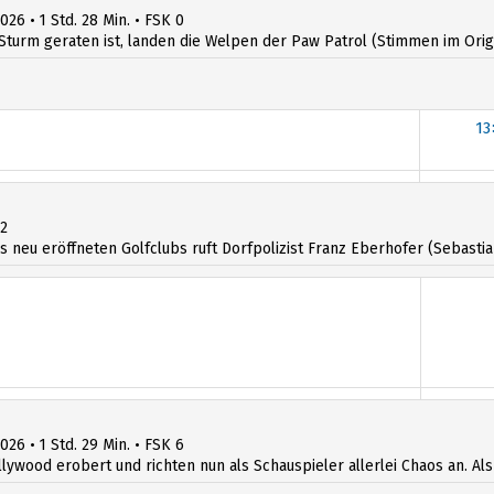
026 • 1 Std. 28 Min. • FSK 0
Sturm geraten ist, landen die Welpen der Paw Patrol (Stimmen im Origin
13
12
 neu eröffneten Golfclubs ruft Dorfpolizist Franz Eberhofer (Sebastian
026 • 1 Std. 29 Min. • FSK 6
llywood erobert und richten nun als Schauspieler allerlei Chaos an. Al