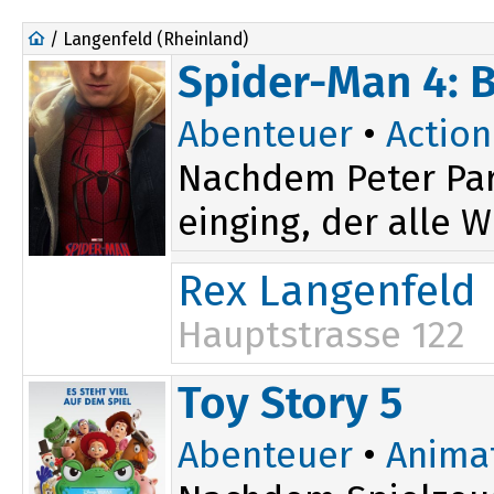
/ Langenfeld (Rheinland)
Spider-Man 4: 
Abenteuer
•
Action
Nachdem Peter Par
einging, der alle W
Rex Langenfeld
Hauptstrasse 122
14:00
19:30
Toy Story 5
16:45
Abenteuer
•
Anima