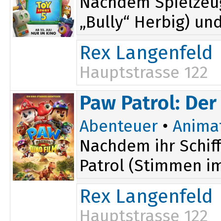
Nachdem Spielzeug
„Bully“ Herbig) un
Rex Langenfeld
Hauptstrasse 122
14:00
Paw Patrol: Der
16:00
Abenteuer
•
Anima
Nachdem ihr Schiff
Patrol (Stimmen im 
Rex Langenfeld
Hauptstrasse 122