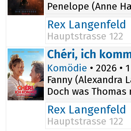
Penelope (Anne Ha
Rex Langenfeld
Hauptstrasse 122
19:30
Chéri, ich komm
Komödie
• 2026 • 1
Fanny (Alexandra L
Doch was Thomas ni
Rex Langenfeld
Hauptstrasse 122