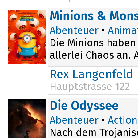
14:15
Minions & Mons
16:15
Abenteuer
•
Anima
Die Minions haben 
allerlei Chaos an.
Rex Langenfeld
Hauptstrasse 122
18:00
Die Odyssee
Abenteuer
•
Action
Nach dem Trojanis