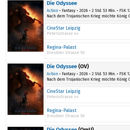
Die Odyssee
Action
• Fantasy • 2026 • 2 Std. 53 Min. • FSK 1
Nach dem Trojanischen Krieg möchte König O
CineStar Leipzig
Petersstrasse 44
13:30
Regina-Palast
15:40
Dresdner Strasse 56
17:15
Die Odyssee
(OV)
19:30
Action
• Fantasy • 2026 • 2 Std. 53 Min. • FSK 1
Nach dem Trojanischen Krieg möchte König O
CineStar Leipzig
Petersstrasse 44
19:15
Regina-Palast
Dresdner Strasse 56
17:00
Die Odyssee
(OmU)