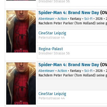
Dresdner Strasse 56
17:30
Spider-Man 4: Brand New Day
(OV
20:30
Abenteuer
•
Action
• Fantasy •
Sci-Fi
• 2026 • 2
Nachdem Peter Parker (Tom Holland) seine gro
CineStar Leipzig
Petersstrasse 44
13:50
20:00
Regina-Palast
Dresdner Strasse 56
Spider-Man 4: Brand New Day
(OV
Abenteuer
•
Action
• Fantasy •
Sci-Fi
• 2026 • 2
Nachdem Peter Parker (Tom Holland) seine gro
CineStar Leipzig
Petersstrasse 44