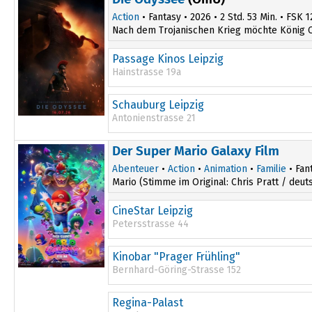
Action
• Fantasy • 2026 • 2 Std. 53 Min. • FSK 1
Nach dem Trojanischen Krieg möchte König O
Passage Kinos Leipzig
Hainstrasse 19a
17:00
Schauburg Leipzig
20:30
Antonienstrasse 21
19:00
Der Super Mario Galaxy Film
Abenteuer
•
Action
•
Animation
•
Familie
• Fant
Mario (Stimme im Original: Chris Pratt / de
CineStar Leipzig
Petersstrasse 44
Kinobar "Prager Frühling"
Bernhard-Göring-Strasse 152
Regina-Palast