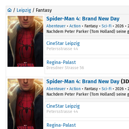
/
Leipzig
/ Fantasy
Spider-Man 4: Brand New Day
Abenteuer
•
Action
• Fantasy •
Sci-Fi
• 2026 • 2
Nachdem Peter Parker (Tom Holland) seine gro
CineStar Leipzig
Petersstrasse 44
13:10
19:30
Regina-Palast
16:40
Dresdner Strasse 56
11:30
Spider-Man 4: Brand New Day
(3D
14:30
Abenteuer
•
Action
• Fantasy •
Sci-Fi
• 2026 • 2
Nachdem Peter Parker (Tom Holland) seine gro
CineStar Leipzig
Petersstrasse 44
16:25
Regina-Palast
19:45