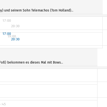
y) und seinem Sohn Telemachos (Tom Holland)...
17:00
20:30
17:00
19:00
20:30
t-Foß) bekommen es dieses Mal mit Bows...
4:45