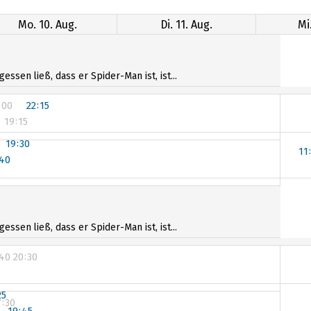
Mo. 10. Aug.
Di. 11. Aug.
Mi
sen ließ, dass er Spider-Man ist, ist...
:00
22:15
19:15
19:30
11
:40
sen ließ, dass er Spider-Man ist, ist...
:40
20:30
25
7:30
19:45