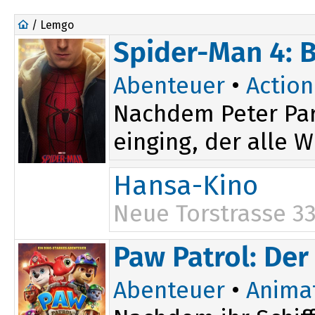
/ Lemgo
Spider-Man 4: 
Abenteuer
•
Action
Nachdem Peter Par
einging, der alle W
Hansa-Kino
Neue Torstrasse 3
16:45
Paw Patrol: Der
20:00
Abenteuer
•
Anima