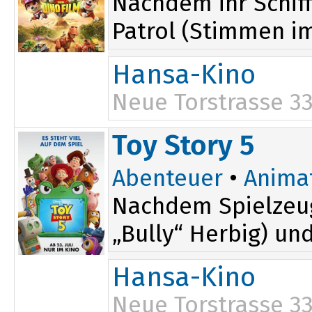
Nachdem ihr Schiff
Patrol (Stimmen im 
Hansa-Kino
Neue Torstrasse 3
15:15
Toy Story 5
Abenteuer
•
Anima
Nachdem Spielzeug
„Bully“ Herbig) un
Hansa-Kino
Neue Torstrasse 3