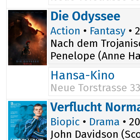
17:15
Die Odyssee
Action
•
Fantasy
• 2
Nach dem Trojanis
Penelope (Anne Ha
Hansa-Kino
Neue Torstrasse 3
19:30
Verflucht Norm
Biopic
•
Drama
• 20
John Davidson (Sco