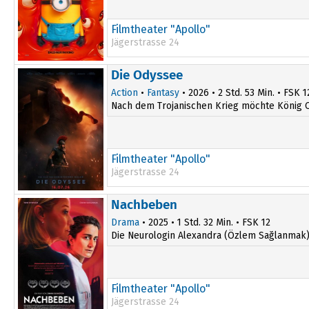
Filmtheater "Apollo"
Jägerstrasse 24
Die Odyssee
Action
•
Fantasy
• 2026 • 2 Std. 53 Min. • FSK 1
Nach dem Trojanischen Krieg möchte König O
Filmtheater "Apollo"
Jägerstrasse 24
19:00
Nachbeben
Drama
• 2025 • 1 Std. 32 Min. • FSK 12
Die Neurologin Alexandra (Özlem Sağlanmak) 
Filmtheater "Apollo"
Jägerstrasse 24