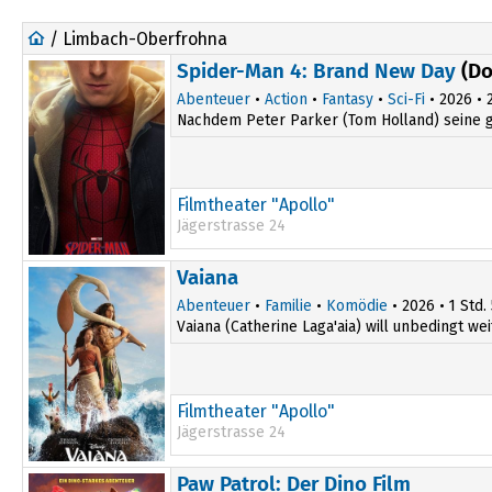
/ Limbach-Oberfrohna
Spider-Man 4: Brand New Day
(Do
Abenteuer
•
Action
•
Fantasy
•
Sci-Fi
• 2026 • 2
Nachdem Peter Parker (Tom Holland) seine gro
Filmtheater "Apollo"
Jägerstrasse 24
16:00
Vaiana
19:30
Abenteuer
•
Familie
•
Komödie
• 2026 • 1 Std.
Vaiana (Catherine Laga'aia) will unbedingt wei
Filmtheater "Apollo"
Jägerstrasse 24
17:30
Paw Patrol: Der Dino Film