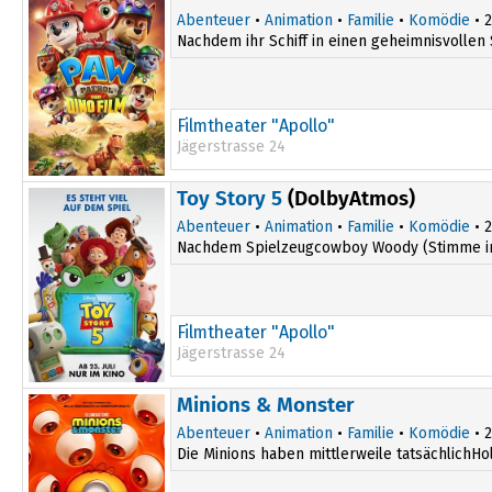
20:00
Abenteuer
•
Animation
•
Familie
•
Komödie
• 2
Nachdem ihr Schiff in einen geheimnisvollen 
Filmtheater "Apollo"
Jägerstrasse 24
15:30
Toy Story 5
(DolbyAtmos)
Abenteuer
•
Animation
•
Familie
•
Komödie
• 2
Nachdem Spielzeugcowboy Woody (Stimme im Or
Filmtheater "Apollo"
Jägerstrasse 24
16:30
Minions & Monster
Abenteuer
•
Animation
•
Familie
•
Komödie
• 2
Die Minions haben mittlerweile tatsächlichHo