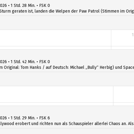
026 • 1 Std. 28 Min. • FSK 0
Sturm geraten ist, landen die Welpen der Paw Patrol (Stimmen im Origin
1
1
026 • 1 Std. 42 Min. • FSK 0
iginal: Tom Hanks / auf Deutsch: Michael „Bully“ Herbig) und Space R
026 • 1 Std. 29 Min. • FSK 6
llywood erobert und richten nun als Schauspieler allerlei Chaos an. Al