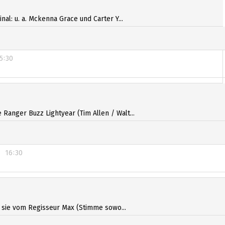
al: u. a. Mckenna Grace und Carter Y...
5:30
5:30
anger Buzz Lightyear (Tim Allen / Walt...
16:30
16:30
s sie vom Regisseur Max (Stimme sowo...