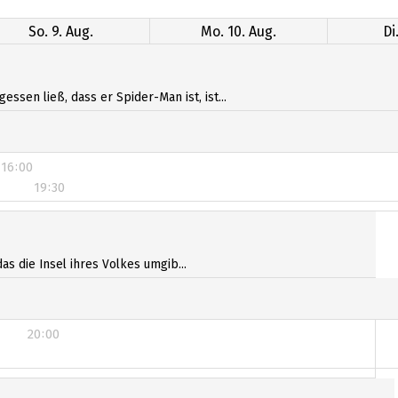
So. 9. Aug.
Mo. 10. Aug.
Di
sen ließ, dass er Spider-Man ist, ist...
16:00
19:30
16:00
19:30
as die Insel ihres Volkes umgib...
20:00