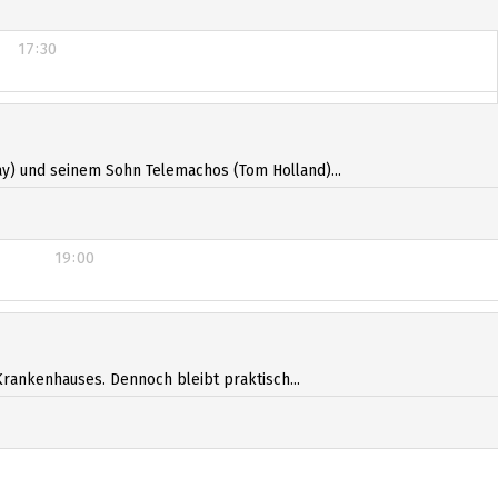
17:30
17:30
y) und seinem Sohn Telemachos (Tom Holland)...
19:00
Krankenhauses. Dennoch bleibt praktisch...