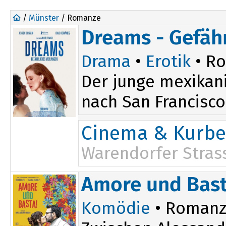
/
Münster
/ Romanze
Dreams - Gefäh
Drama
•
Erotik
• R
Der junge mexikani
nach San Francisco,
Cinema & Kurbel
Warendorfer Stras
16:30
Amore und Bast
Komödie
• Romanze 