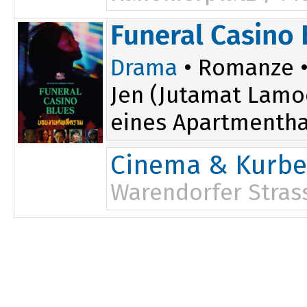
20:15
Funeral Casino 
Drama
• Romanze • 
Jen (Jutamat Lamo
eines Apartmentha
Cinema & Kurbel
Warendorfer Stras