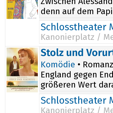
Zwischen Alessandr
denn auf dem Papie
Schlosstheater 
Kanonierplatz / M
15:00
Stolz und Vorur
Komödie
• Romanze 
England gegen End
größeren Wert darau
Schlosstheater 
Kanonierplatz / M