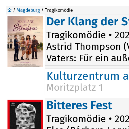
/
Magdeburg
/ Tragikomödie
Der Klang der S
Tragikomödie • 2024
Astrid Thompson (V
Vaters: Für ein auß
Kulturzentrum a
Moritzplatz 1
15:45
20:00
Bitteres Fest
Tragikomödie • 2026