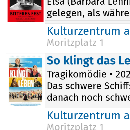
Elsa (Bárbara Lenn
gelegen, als währe
Kulturzentrum a
Moritzplatz 1
18:00
So klingt das L
Tragikomödie • 2025
Das schwere Schif
danach noch schwer
Kulturzentrum a
Moritzplatz 1