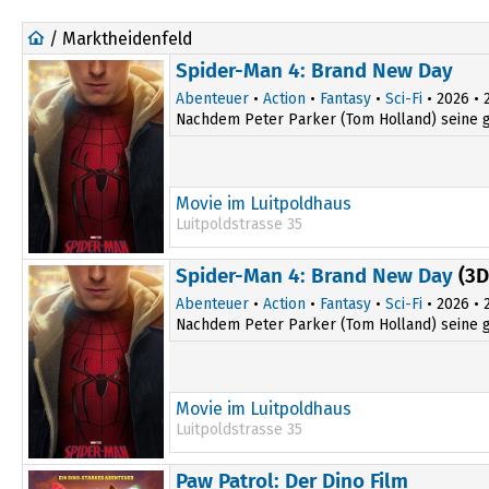
/ Marktheidenfeld
Spider-Man 4: Brand New Day
Abenteuer
•
Action
•
Fantasy
•
Sci-Fi
• 2026 • 2
Nachdem Peter Parker (Tom Holland) seine gro
Movie im Luitpoldhaus
Luitpoldstrasse 35
16:30
Spider-Man 4: Brand New Day
(3D
Abenteuer
•
Action
•
Fantasy
•
Sci-Fi
• 2026 • 2
Nachdem Peter Parker (Tom Holland) seine gro
Movie im Luitpoldhaus
Luitpoldstrasse 35
19:30
Paw Patrol: Der Dino Film