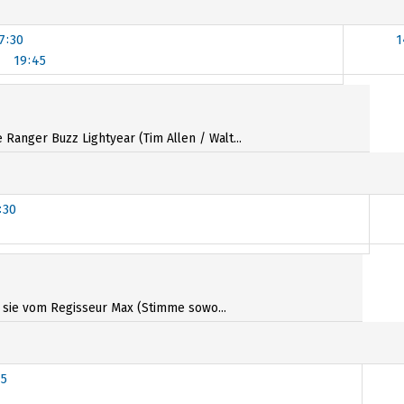
7:30
1
19:45
7:30
anger Buzz Lightyear (Tim Allen / Walt...
:30
6:00
s sie vom Regisseur Max (Stimme sowo...
45