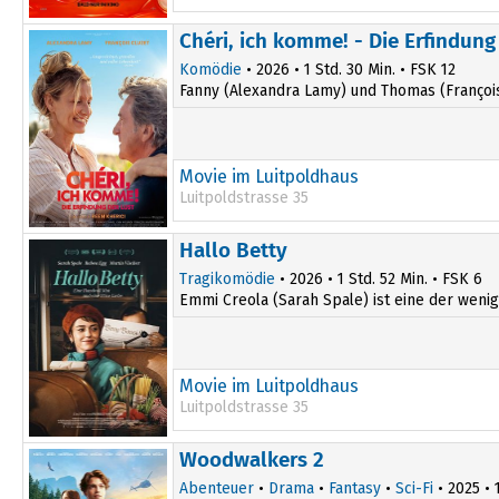
16:45
Chéri, ich komme! - Die Erfindung
Komödie
• 2026 • 1 Std. 30 Min. • FSK 12
Fanny (Alexandra Lamy) und Thomas (François C
Movie im Luitpoldhaus
Luitpoldstrasse 35
20:00
Hallo Betty
Tragikomödie
• 2026 • 1 Std. 52 Min. • FSK 6
Emmi Creola (Sarah Spale) ist eine der wenig
Movie im Luitpoldhaus
Luitpoldstrasse 35
18:00
Woodwalkers 2
Abenteuer
•
Drama
•
Fantasy
•
Sci-Fi
• 2025 • 