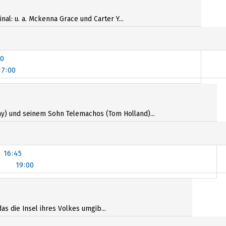
al: u. a. Mckenna Grace und Carter Y...
00
17:00
0
17:00
y) und seinem Sohn Telemachos (Tom Holland)...
16:45
19:00
19:00
as die Insel ihres Volkes umgib...