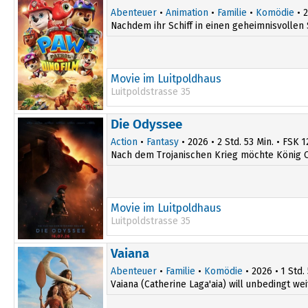
Abenteuer
•
Animation
•
Familie
•
Komödie
• 2
Nachdem ihr Schiff in einen geheimnisvollen 
Movie im Luitpoldhaus
Luitpoldstrasse 35
15:00
Die Odyssee
17:00
Action
•
Fantasy
• 2026 • 2 Std. 53 Min. • FSK 1
Nach dem Trojanischen Krieg möchte König O
Movie im Luitpoldhaus
Luitpoldstrasse 35
19:00
Vaiana
Abenteuer
•
Familie
•
Komödie
• 2026 • 1 Std.
Vaiana (Catherine Laga'aia) will unbedingt wei