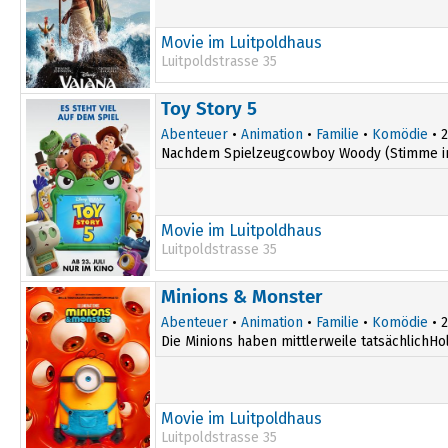
Movie im Luitpoldhaus
Luitpoldstrasse 35
19:15
Toy Story 5
Abenteuer
•
Animation
•
Familie
•
Komödie
• 2
Nachdem Spielzeugcowboy Woody (Stimme im Or
Movie im Luitpoldhaus
Luitpoldstrasse 35
16:00
Minions & Monster
Abenteuer
•
Animation
•
Familie
•
Komödie
• 2
Die Minions haben mittlerweile tatsächlichHo
Movie im Luitpoldhaus
Luitpoldstrasse 35