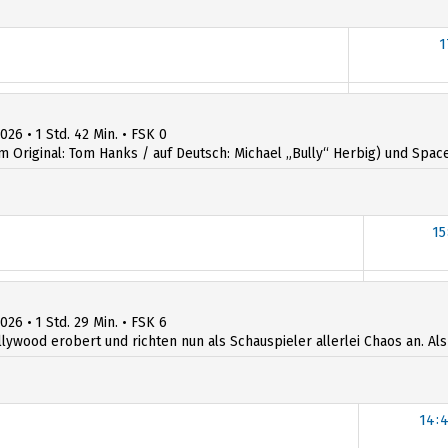
1
1
026 • 1 Std. 42 Min. • FSK 0
iginal: Tom Hanks / auf Deutsch: Michael „Bully“ Herbig) und Space R
15
1
026 • 1 Std. 29 Min. • FSK 6
llywood erobert und richten nun als Schauspieler allerlei Chaos an. Al
14: