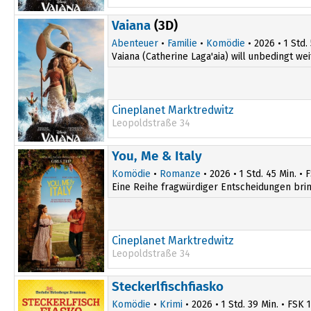
Vaiana
(3D)
Abenteuer
•
Familie
•
Komödie
• 2026 • 1 Std.
Vaiana (Catherine Laga'aia) will unbedingt wei
Cineplanet Marktredwitz
Leopoldstraße 34
18:00
You, Me & Italy
Komödie
•
Romanze
• 2026 • 1 Std. 45 Min. • 
Eine Reihe fragwürdiger Entscheidungen bringt
Cineplanet Marktredwitz
Leopoldstraße 34
20:30
Steckerlfischfiasko
Komödie
•
Krimi
• 2026 • 1 Std. 39 Min. • FSK 