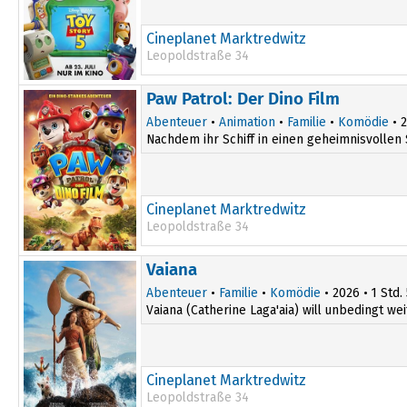
Cineplanet Marktredwitz
Leopoldstraße 34
Paw Patrol: Der Dino Film
Abenteuer
•
Animation
•
Familie
•
Komödie
• 2
Nachdem ihr Schiff in einen geheimnisvollen 
Cineplanet Marktredwitz
Leopoldstraße 34
15:30
Vaiana
Abenteuer
•
Familie
•
Komödie
• 2026 • 1 Std.
Vaiana (Catherine Laga'aia) will unbedingt wei
Cineplanet Marktredwitz
Leopoldstraße 34