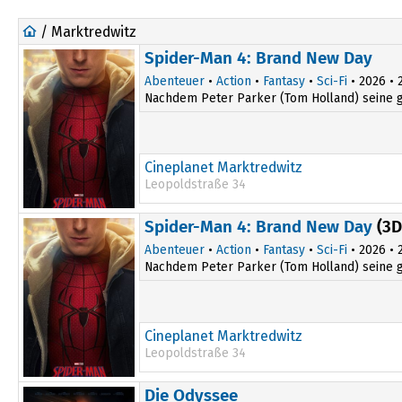
/ Marktredwitz
Spider-Man 4: Brand New Day
Abenteuer
•
Action
•
Fantasy
•
Sci-Fi
• 2026 • 2
Nachdem Peter Parker (Tom Holland) seine gro
Cineplanet Marktredwitz
Leopoldstraße 34
19:30
Spider-Man 4: Brand New Day
(3D
Abenteuer
•
Action
•
Fantasy
•
Sci-Fi
• 2026 • 2
Nachdem Peter Parker (Tom Holland) seine gro
Cineplanet Marktredwitz
Leopoldstraße 34
16:30
Die Odyssee