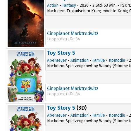
20:00
Action
•
Fantasy
• 2026 • 2 Std. 53 Min. • FSK 1
Nach dem Trojanischen Krieg möchte König O
Cineplanet Marktredwitz
Leopoldstraße 34
16:00
Toy Story 5
19:30
Abenteuer
•
Animation
•
Familie
•
Komödie
• 2
Nachdem Spielzeugcowboy Woody (Stimme im Or
Cineplanet Marktredwitz
Leopoldstraße 34
15:30
Toy Story 5
(3D)
Abenteuer
•
Animation
•
Familie
•
Komödie
• 2
Nachdem Spielzeugcowboy Woody (Stimme im Or