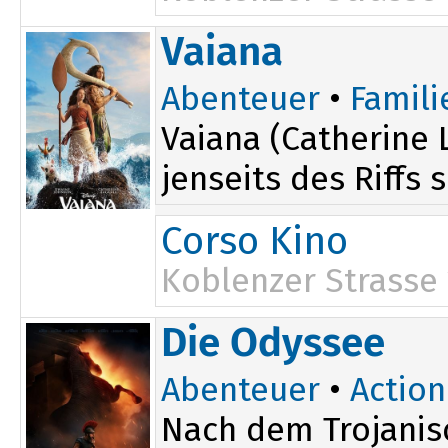
14:30
Vaiana
Abenteuer
•
Famili
Vaiana (Catherine 
jenseits des Riffs 
Corso Kino
Koblenzer Strasse
16:45
Die Odyssee
Abenteuer
•
Action
Nach dem Trojanis