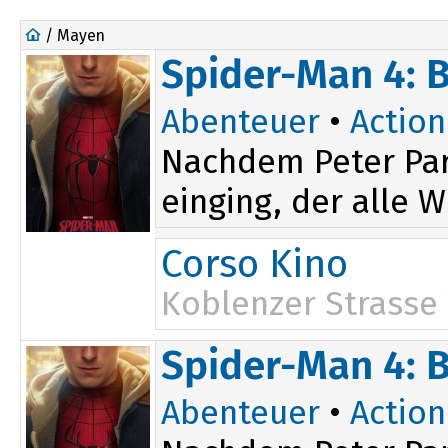
/ Mayen
Spider-Man 4: 
Abenteuer
•
Action
Nachdem Peter Par
einging, der alle W
Corso Kino
Koblenzer Strasse
19:45
Spider-Man 4: 
Abenteuer
•
Action