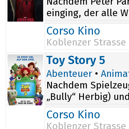
Nachdem Peter Par
einging, der alle W
Corso Kino
Koblenzer Strasse
15:30
Toy Story 5
Abenteuer
•
Anima
Nachdem Spielzeug
„Bully“ Herbig) un
Corso Kino
Koblenzer Strasse