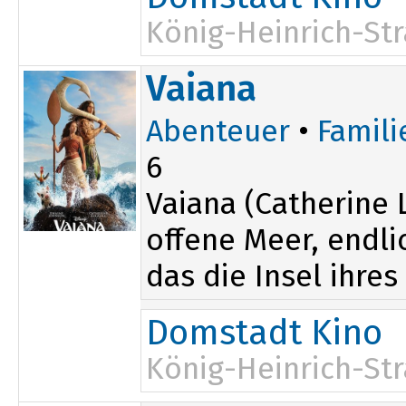
König-Heinrich-Str
14:00
Vaiana
Abenteuer
•
Famili
6
Vaiana (Catherine L
offene Meer, endli
das die Insel ihres
Domstadt Kino
König-Heinrich-Str