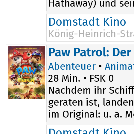
Hathaway) und sei
Domstadt Kino
König-Heinrich-Str
17:15
Paw Patrol: Der
Abenteuer
•
Anima
28 Min. • FSK 0
Nachdem ihr Schif
geraten ist, lande
im Original: u. a. 
Domstadt Kino