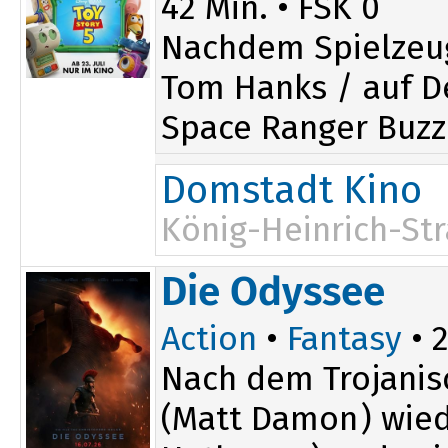
42 Min. • FSK 0
Nachdem Spielzeu
Tom Hanks / auf De
Space Ranger Buzz 
Domstadt Kino
König-Heinrich-Str
14:15
Die Odyssee
16:45
Action
•
Fantasy
• 2
Nach dem Trojanis
(Matt Damon) wied