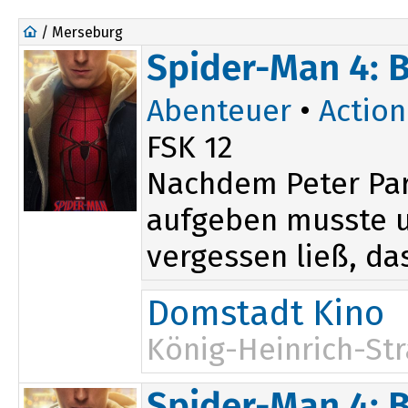
/ Merseburg
Spider-Man 4: 
Abenteuer
•
Action
FSK 12
Nachdem Peter Par
aufgeben musste un
vergessen ließ, das
Domstadt Kino
König-Heinrich-Str
14:00
Spider-Man 4: 