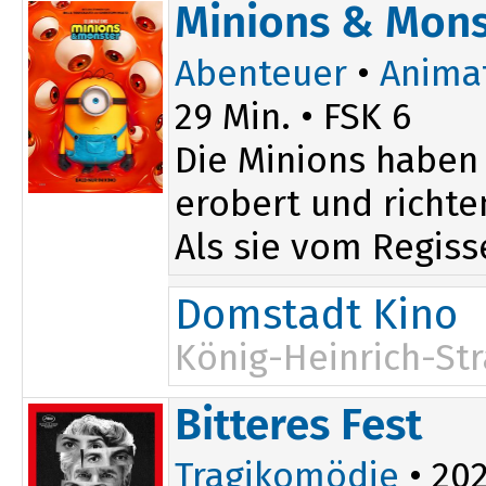
16:15
Minions & Mons
Abenteuer
•
Anima
29 Min. • FSK 6
Die Minions haben
erobert und richte
Als sie vom Regis
Domstadt Kino
König-Heinrich-Str
14:30
Bitteres Fest
Tragikomödie
• 202