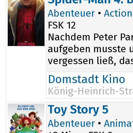
Abenteuer
•
Action
FSK 12
Nachdem Peter Par
aufgeben musste un
vergessen ließ, das
Domstadt Kino
König-Heinrich-Str
17:15
Toy Story 5
Abenteuer
•
Anima