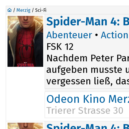
/
Merzig
/ Sci-Fi
Spider-Man 4: 
Abenteuer
•
Action
FSK 12
Nachdem Peter Par
aufgeben musste un
vergessen ließ, das
Odeon Kino Mer
Trierer Strasse 30
16:45
Spider-Man 4: 