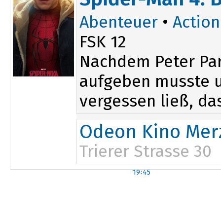
20:00
Abenteuer
•
Action
FSK 12
Nachdem Peter Par
aufgeben musste un
vergessen ließ, das
Odeon Kino Mer
Trierer Strasse 30
19:45